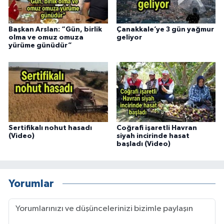
Başkan Arslan: “Gün, birlik
Çanakkale’ye 3 gün yağmur
olma ve omuz omuza
geliyor
yürüme günüdür”
Sertifikalı nohut hasadı
Coğrafi işaretli Havran
(Video)
siyah incirinde hasat
başladı (Video)
Yorumlar