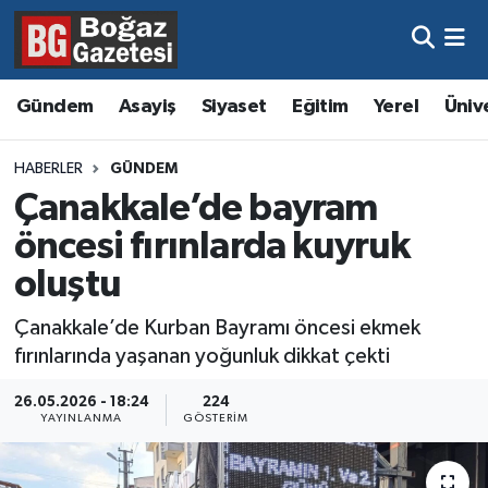
Asayiş
Hava Durumu
Gündem
Asayiş
Siyaset
Eğitim
Yerel
Üniv
Eğitim
Trafik Durumu
HABERLER
GÜNDEM
Ekonomi
Süper Lig Puan Durumu ve Fikstür
Çanakkale’de bayram
öncesi fırınlarda kuyruk
Gündem
Tüm Manşetler
oluştu
Kültür ve Sanat
Son Dakika Haberleri
Çanakkale’de Kurban Bayramı öncesi ekmek
fırınlarında yaşanan yoğunluk dikkat çekti
Magazin
Haber Arşivi
26.05.2026 - 18:24
224
Resmi İlanlar
YAYINLANMA
GÖSTERIM
Sağlık