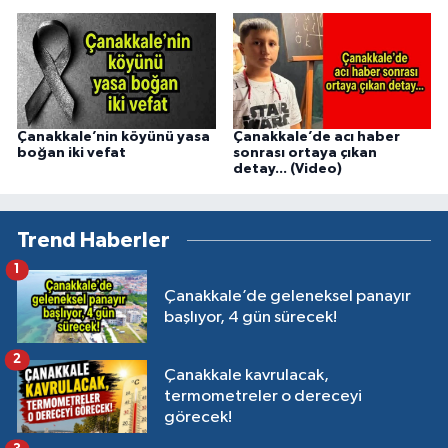
Çanakkale’nin köyünü yasa
Çanakkale’de acı haber
boğan iki vefat
sonrası ortaya çıkan
detay... (Video)
Trend Haberler
1
Çanakkale’de geleneksel panayır
başlıyor, 4 gün sürecek!
2
Çanakkale kavrulacak,
termometreler o dereceyi
görecek!