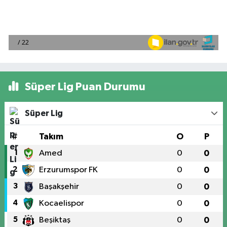
Süper Lig Puan Durumu
Süper Lig
#
Takım
O
P
1
Amed
0
0
2
Erzurumspor FK
0
0
3
Başakşehir
0
0
4
Kocaelispor
0
0
5
Beşiktaş
0
0