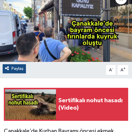
Paylaş
-
+
A
A
Sertifikalı nohut hasadı
(Video)
Çanakkale’de Kurban Bayramı öncesi ekmek