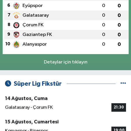
6
Eyüpspor
0
0
7
Galatasaray
0
0
8
Çorum FK
0
0
9
Gaziantep FK
0
0
10
Alanyaspor
0
0
Detaylar için tıklayın
Süper Lig Fikstür
14 Ağustos, Cuma
Galatasaray - Çorum FK
21:30
15 Ağustos, Cumartesi
Konyaspor - Rizespor
19:00