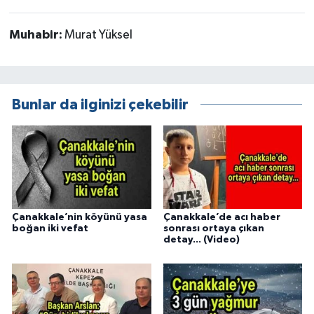
Muhabir:
Murat Yüksel
Bunlar da ilginizi çekebilir
Çanakkale’nin köyünü yasa
Çanakkale’de acı haber
boğan iki vefat
sonrası ortaya çıkan
detay... (Video)