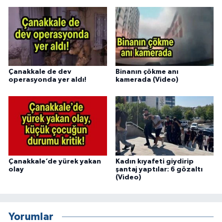
Çanakkale de dev
Binanın çökme anı
operasyonda yer aldı!
kamerada (Video)
Çanakkale’de yürek yakan
Kadın kıyafeti giydirip
olay
şantaj yaptılar: 6 gözaltı
(Video)
Yorumlar