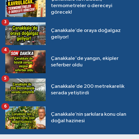
termometreler o dereceyi
görecek!
3
Çanakkale’de oraya doğalgaz
geliyor!
4
Çanakkale'de yangın, ekipler
seferber oldu
5
Çanakkale’de 200 metrekarelik
serada yetiştirdi
6
Çanakkale’nin şarkılara konu olan
doğal hazinesi