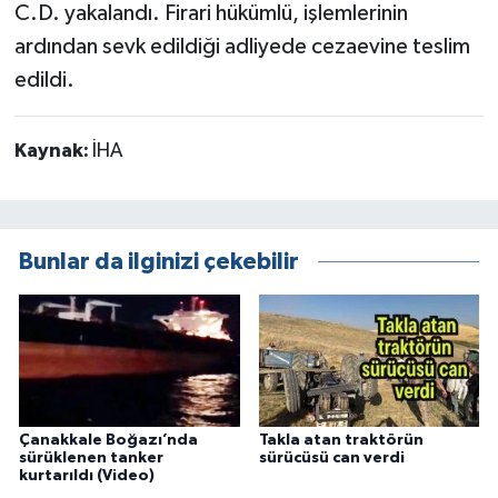
C.D. yakalandı. Firari hükümlü, işlemlerinin
ardından sevk edildiği adliyede cezaevine teslim
edildi.
Kaynak:
İHA
Bunlar da ilginizi çekebilir
Çanakkale Boğazı’nda
Takla atan traktörün
sürüklenen tanker
sürücüsü can verdi
kurtarıldı (Video)