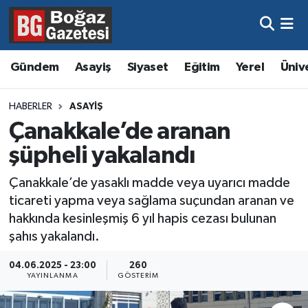
Asayiş
Hava Durumu
Gündem
Asayiş
Siyaset
Eğitim
Yerel
Üniv
Eğitim
Trafik Durumu
HABERLER
ASAYIŞ
Ekonomi
Süper Lig Puan Durumu ve Fikstür
Çanakkale’de aranan
şüpheli yakalandı
Gündem
Tüm Manşetler
Çanakkale’de yasaklı madde veya uyarıcı madde
Kültür ve Sanat
Son Dakika Haberleri
ticareti yapma veya sağlama suçundan aranan ve
hakkında kesinleşmiş 6 yıl hapis cezası bulunan
Magazin
Haber Arşivi
şahıs yakalandı.
Resmi İlanlar
04.06.2025 - 23:00
260
YAYINLANMA
GÖSTERIM
Sağlık