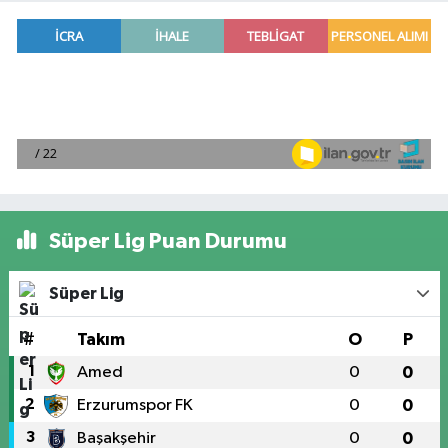
Süper Lig Puan Durumu
Süper Lig
#
Takım
O
P
1
Amed
0
0
2
Erzurumspor FK
0
0
3
Başakşehir
0
0