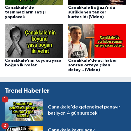
Çanakkale'de
Çanakkale Boğazı’nda
taşınmazların satışı
sürüklenen tanker
yapılacak
kurtarıldı (Video)
Çanakkale’nin köyünü yasa
Çanakkale’de acı haber
boğan iki vefat
sonrası ortaya çıkan
detay... (Video)
Trend Haberler
1
Çanakkale’de geleneksel panayır
başlıyor, 4 gün sürecek!
2
Çanakkale kavrulacak,