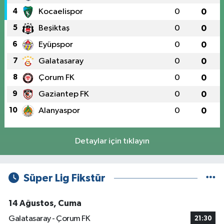
4
Kocaelispor
0
0
5
Beşiktaş
0
0
6
Eyüpspor
0
0
7
Galatasaray
0
0
8
Çorum FK
0
0
9
Gaziantep FK
0
0
10
Alanyaspor
0
0
Detaylar için tıklayın
Süper Lig Fikstür
14 Ağustos, Cuma
Galatasaray - Çorum FK
21:30