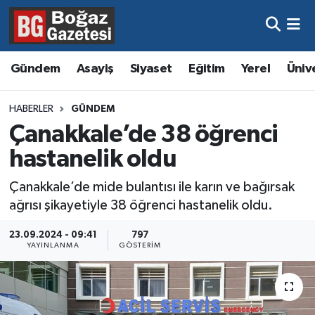
Asayiş
Hava Durumu
Gündem
Asayiş
Siyaset
Eğitim
Yerel
Üniv
Eğitim
Trafik Durumu
HABERLER
GÜNDEM
Ekonomi
Süper Lig Puan Durumu ve Fikstür
Çanakkale’de 38 öğrenci
hastanelik oldu
Gündem
Tüm Manşetler
Çanakkale’de mide bulantısı ile karın ve bağırsak
Kültür ve Sanat
Son Dakika Haberleri
ağrısı şikayetiyle 38 öğrenci hastanelik oldu.
Magazin
Haber Arşivi
23.09.2024 - 09:41
797
YAYINLANMA
GÖSTERIM
Resmi İlanlar
Sağlık