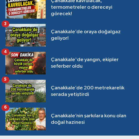
Çanakkale kavrulacak,
termometreler o dereceyi
görecek!
3
Çanakkale’de oraya doğalgaz
geliyor!
4
Çanakkale'de yangın, ekipler
seferber oldu
5
Çanakkale’de 200 metrekarelik
serada yetiştirdi
6
Çanakkale’nin şarkılara konu olan
doğal hazinesi