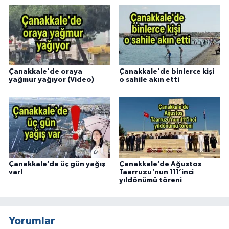
Çanakkale'de oraya
Çanakkale'de binlerce kişi
yağmur yağıyor (Video)
o sahile akın etti
Çanakkale’de üç gün yağış
Çanakkale’de Ağustos
var!
Taarruzu'nun 111’inci
yıldönümü töreni
Yorumlar