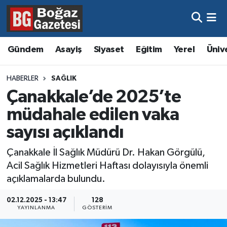
Asayiş
Hava Durumu
Gündem
Asayiş
Siyaset
Eğitim
Yerel
Üniv
Eğitim
Trafik Durumu
HABERLER
SAĞLIK
Ekonomi
Süper Lig Puan Durumu ve Fikstür
Çanakkale’de 2025’te
müdahale edilen vaka
Gündem
Tüm Manşetler
sayısı açıklandı
Kültür ve Sanat
Son Dakika Haberleri
Çanakkale İl Sağlık Müdürü Dr. Hakan Görgülü,
Acil Sağlık Hizmetleri Haftası dolayısıyla önemli
Magazin
Haber Arşivi
açıklamalarda bulundu.
Resmi İlanlar
02.12.2025 - 13:47
128
YAYINLANMA
GÖSTERIM
Sağlık