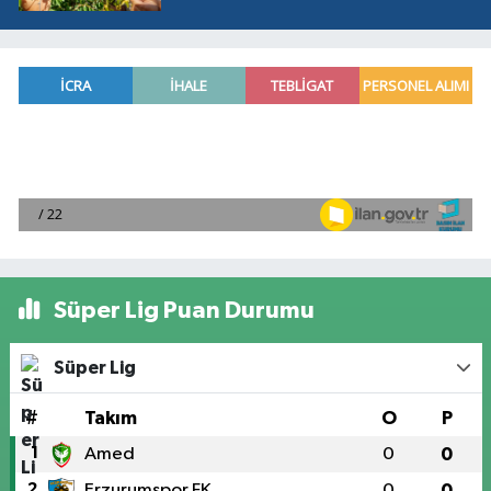
Süper Lig Puan Durumu
Süper Lig
#
Takım
O
P
1
Amed
0
0
2
Erzurumspor FK
0
0