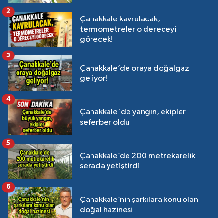
2
Çanakkale kavrulacak,
termometreler o dereceyi
görecek!
3
Çanakkale’de oraya doğalgaz
geliyor!
4
Çanakkale'de yangın, ekipler
seferber oldu
5
Çanakkale’de 200 metrekarelik
serada yetiştirdi
6
Çanakkale’nin şarkılara konu olan
doğal hazinesi