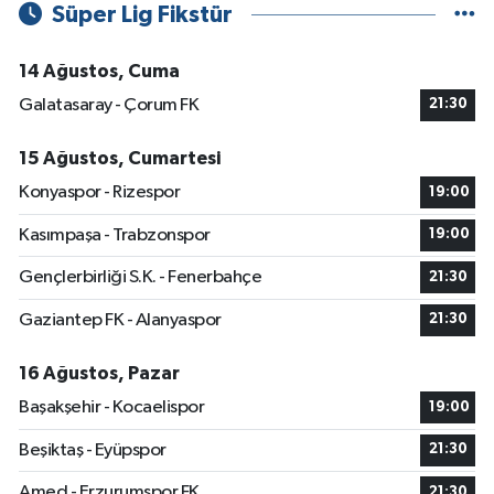
Süper Lig Fikstür
14 Ağustos, Cuma
Galatasaray - Çorum FK
21:30
15 Ağustos, Cumartesi
Konyaspor - Rizespor
19:00
Kasımpaşa - Trabzonspor
19:00
Gençlerbirliği S.K. - Fenerbahçe
21:30
Gaziantep FK - Alanyaspor
21:30
16 Ağustos, Pazar
Başakşehir - Kocaelispor
19:00
Beşiktaş - Eyüpspor
21:30
Amed - Erzurumspor FK
21:30