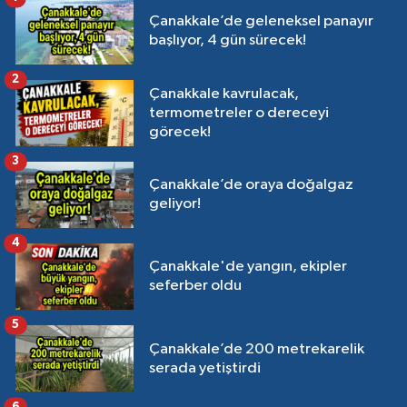
Çanakkale’de geleneksel panayır
başlıyor, 4 gün sürecek!
2
Çanakkale kavrulacak,
termometreler o dereceyi
görecek!
3
Çanakkale’de oraya doğalgaz
geliyor!
4
Çanakkale'de yangın, ekipler
seferber oldu
5
Çanakkale’de 200 metrekarelik
serada yetiştirdi
6