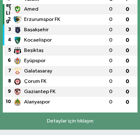
1
Amed
0
0
2
Erzurumspor FK
0
0
3
Başakşehir
0
0
4
Kocaelispor
0
0
5
Beşiktaş
0
0
6
Eyüpspor
0
0
7
Galatasaray
0
0
8
Çorum FK
0
0
9
Gaziantep FK
0
0
10
Alanyaspor
0
0
Detaylar için tıklayın