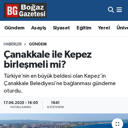
Asayiş
Hava Durumu
Gündem
Asayiş
Siyaset
Eğitim
Yerel
Üniv
Eğitim
Trafik Durumu
HABERLER
GÜNDEM
Ekonomi
Süper Lig Puan Durumu ve Fikstür
Çanakkale ile Kepez
birleşmeli mi?
Gündem
Tüm Manşetler
Türkiye’nin en büyük beldesi olan Kepez’in
Kültür ve Sanat
Son Dakika Haberleri
Çanakkale Belediyesi’ne bağlanması gündeme
oturdu.
Magazin
Haber Arşivi
17.06.2025 - 16:05
1641
YAYINLANMA
GÖSTERIM
Resmi İlanlar
Sağlık