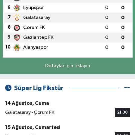
6
Eyüpspor
0
0
7
Galatasaray
0
0
8
Çorum FK
0
0
9
Gaziantep FK
0
0
10
Alanyaspor
0
0
Detaylar için tıklayın
Süper Lig Fikstür
14 Ağustos, Cuma
Galatasaray - Çorum FK
21:30
15 Ağustos, Cumartesi