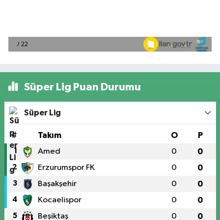
Süper Lig Puan Durumu
Süper Lig
#
Takım
O
P
1
Amed
0
0
2
Erzurumspor FK
0
0
3
Başakşehir
0
0
4
Kocaelispor
0
0
5
Beşiktaş
0
0