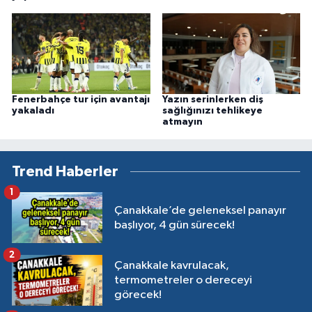
Fenerbahçe tur için avantajı
Yazın serinlerken diş
yakaladı
sağlığınızı tehlikeye
atmayın
Trend Haberler
1
Çanakkale’de geleneksel panayır
başlıyor, 4 gün sürecek!
2
Çanakkale kavrulacak,
termometreler o dereceyi
görecek!