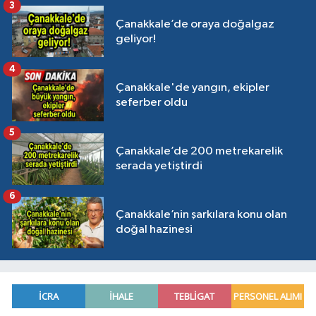
3
Çanakkale’de oraya doğalgaz
geliyor!
4
Çanakkale'de yangın, ekipler
seferber oldu
5
Çanakkale’de 200 metrekarelik
serada yetiştirdi
6
Çanakkale’nin şarkılara konu olan
doğal hazinesi