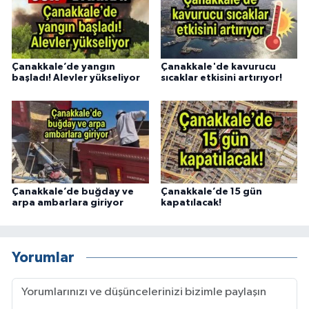
Çanakkale’de yangın
Çanakkale'de kavurucu
başladı! Alevler yükseliyor
sıcaklar etkisini artırıyor!
Çanakkale’de buğday ve
Çanakkale’de 15 gün
arpa ambarlara giriyor
kapatılacak!
Yorumlar