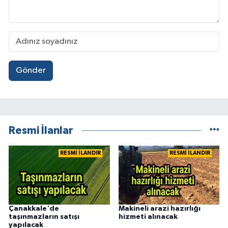
Gönder
Resmi İlanlar
RESMİ İLANDIR
RESMİ İLANDIR
Çanakkale'de
Makineli arazi hazırlığı
taşınmazların satışı
hizmeti alınacak
yapılacak