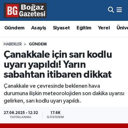
Asayiş
Hava Durumu
Gündem
Asayiş
Siyaset
Eğitim
Yerel
Üniv
Eğitim
Trafik Durumu
HABERLER
GÜNDEM
Ekonomi
Süper Lig Puan Durumu ve Fikstür
Çanakkale için sarı kodlu
uyarı yapıldı! Yarın
Gündem
Tüm Manşetler
sabahtan itibaren dikkat
Kültür ve Sanat
Son Dakika Haberleri
Çanakkale ve çevresinde beklenen hava
durumuna ilişkin meteorolojiden son dakika uyarısı
Magazin
Haber Arşivi
gelirken, sarı kodlu uyarı yapıldı.
Resmi İlanlar
27.06.2025 - 12:32
17.6K
YAYINLANMA
GÖSTERIM
Sağlık