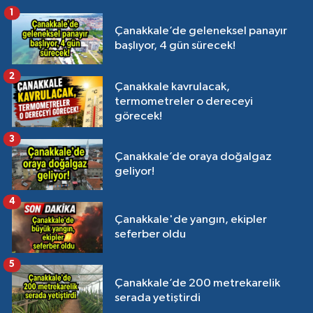
1
Çanakkale’de geleneksel panayır
başlıyor, 4 gün sürecek!
2
Çanakkale kavrulacak,
termometreler o dereceyi
görecek!
3
Çanakkale’de oraya doğalgaz
geliyor!
4
Çanakkale'de yangın, ekipler
seferber oldu
5
Çanakkale’de 200 metrekarelik
serada yetiştirdi