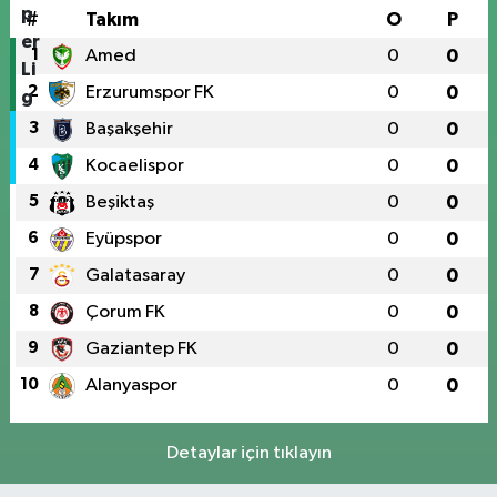
#
Takım
O
P
1
Amed
0
0
2
Erzurumspor FK
0
0
3
Başakşehir
0
0
4
Kocaelispor
0
0
5
Beşiktaş
0
0
6
Eyüpspor
0
0
7
Galatasaray
0
0
8
Çorum FK
0
0
9
Gaziantep FK
0
0
10
Alanyaspor
0
0
Detaylar için tıklayın