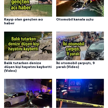
Kayıp olan gençten acı
Otomobil kanala uçtu
haber
Balık tutarken denize
İki otomobil çarpıştı, 9
düşen kişi hayatını kaybetti
yaralı (Video)
(Video)