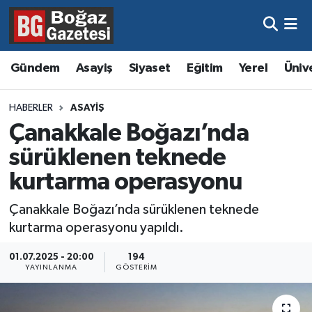
Asayiş
Hava Durumu
Gündem
Asayiş
Siyaset
Eğitim
Yerel
Üniv
Eğitim
Trafik Durumu
HABERLER
ASAYIŞ
Ekonomi
Süper Lig Puan Durumu ve Fikstür
Çanakkale Boğazı’nda
sürüklenen teknede
Gündem
Tüm Manşetler
kurtarma operasyonu
Kültür ve Sanat
Son Dakika Haberleri
Çanakkale Boğazı’nda sürüklenen teknede
kurtarma operasyonu yapıldı.
Magazin
Haber Arşivi
01.07.2025 - 20:00
194
Resmi İlanlar
YAYINLANMA
GÖSTERIM
Sağlık