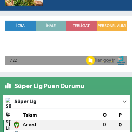
Süper Lig Puan Durumu
Süper Lig
#
Takım
O
P
1
Amed
0
0