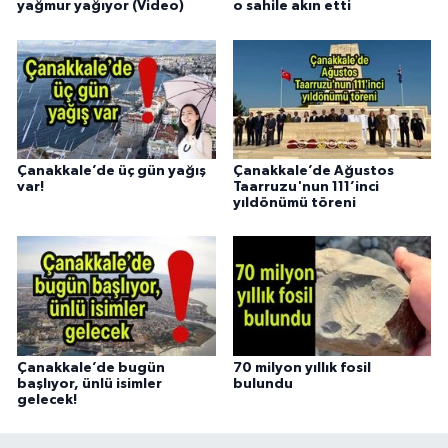
yağmur yağıyor (Video)
o sahile akın etti
Çanakkale’de üç gün yağış
Çanakkale’de Ağustos
var!
Taarruzu'nun 111’inci
yıldönümü töreni
Çanakkale’de bugün
70 milyon yıllık fosil
başlıyor, ünlü isimler
bulundu
gelecek!