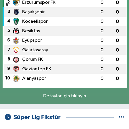
2
Erzurumspor FK
0
0
3
Başakşehir
0
0
4
Kocaelispor
0
0
5
Beşiktaş
0
0
6
Eyüpspor
0
0
7
Galatasaray
0
0
8
Çorum FK
0
0
9
Gaziantep FK
0
0
10
Alanyaspor
0
0
Detaylar için tıklayın
Süper Lig Fikstür