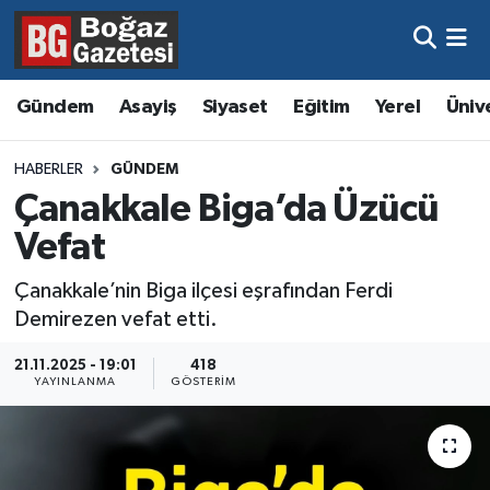
Asayiş
Hava Durumu
Gündem
Asayiş
Siyaset
Eğitim
Yerel
Üniv
Eğitim
Trafik Durumu
HABERLER
GÜNDEM
Ekonomi
Süper Lig Puan Durumu ve Fikstür
Çanakkale Biga’da Üzücü
Vefat
Gündem
Tüm Manşetler
Çanakkale’nin Biga ilçesi eşrafından Ferdi
Kültür ve Sanat
Son Dakika Haberleri
Demirezen vefat etti.
Magazin
Haber Arşivi
21.11.2025 - 19:01
418
YAYINLANMA
GÖSTERIM
Resmi İlanlar
Sağlık