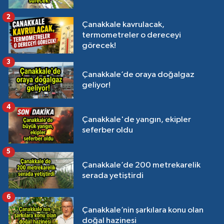
2
Çanakkale kavrulacak,
termometreler o dereceyi
görecek!
3
Çanakkale’de oraya doğalgaz
geliyor!
4
Çanakkale'de yangın, ekipler
seferber oldu
5
Çanakkale’de 200 metrekarelik
serada yetiştirdi
6
Çanakkale’nin şarkılara konu olan
doğal hazinesi