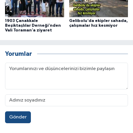
1903 Çanakkale
Gelibolu’da ekipler sahada,
Beşiktaşlılar Derneği’nden
çalışmalar hız kesmiyor
Vali Toraman’a ziyaret
Yorumlar
Gönder