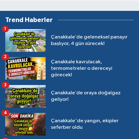
Trend Haberler
1
Çanakkale’de geleneksel panayır
başlıyor, 4 gün sürecek!
2
Çanakkale kavrulacak,
termometreler o dereceyi
görecek!
3
Çanakkale’de oraya doğalgaz
geliyor!
4
Çanakkale'de yangın, ekipler
seferber oldu