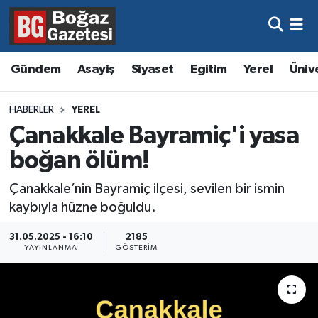
Asayiş
Hava Durumu
Gündem
Asayiş
Siyaset
Eğitim
Yerel
Üniv
Eğitim
Trafik Durumu
HABERLER
YEREL
Ekonomi
Süper Lig Puan Durumu ve Fikstür
Çanakkale Bayramiç'i yasa
boğan ölüm!
Gündem
Tüm Manşetler
Çanakkale’nin Bayramiç ilçesi, sevilen bir ismin
Kültür ve Sanat
Son Dakika Haberleri
kaybıyla hüzne boğuldu.
Magazin
Haber Arşivi
31.05.2025 - 16:10
2185
YAYINLANMA
GÖSTERIM
Resmi İlanlar
Sağlık