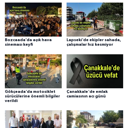
Bozcaada’da açık hava
Lapseki’de ekipler sahada,
sineması keyfi
çalışmalar hız kesmiyor
Gökçeada’da motosiklet
Çanakkale'de emlak
sürücülerine önemli bilgiler
camiasının acı günü
verildi