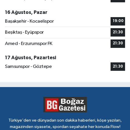
16 Ağustos, Pazar
Başakşehir - Kocaelispor
19:00
Beşiktaş - Eyüpspor
21:30
Amed - Erzurumspor FK
21:30
17 Ağustos, Pazartesi
Samsunspor - Göztepe
21:30
Türkiye'den ve dünyadan son dakika haberleri, köşe yazıları,
magazinden siyasete, spordan seyahate her konuda Flow!