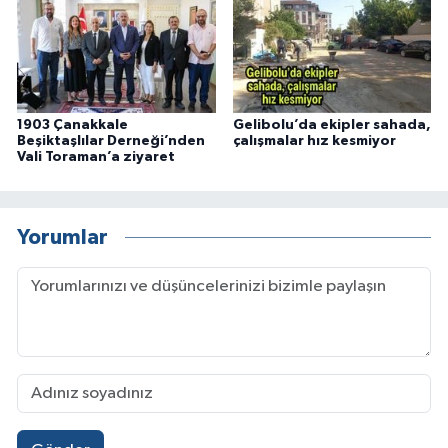
1903 Çanakkale
Gelibolu’da ekipler sahada,
Beşiktaşlılar Derneği’nden
çalışmalar hız kesmiyor
Vali Toraman’a ziyaret
Yorumlar