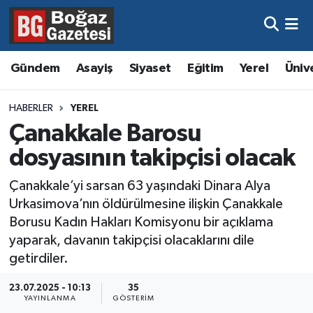
Asayiş
Hava Durumu
Gündem
Asayiş
Siyaset
Eğitim
Yerel
Üniv
Eğitim
Trafik Durumu
HABERLER
YEREL
Ekonomi
Süper Lig Puan Durumu ve Fikstür
Çanakkale Barosu
dosyasının takipçisi olacak
Gündem
Tüm Manşetler
Çanakkale’yi sarsan 63 yaşındaki Dinara Alya
Kültür ve Sanat
Son Dakika Haberleri
Urkasimova’nın öldürülmesine ilişkin Çanakkale
Borusu Kadın Hakları Komisyonu bir açıklama
Magazin
Haber Arşivi
yaparak, davanın takipçisi olacaklarını dile
getirdiler.
Resmi İlanlar
23.07.2025 - 10:13
35
YAYINLANMA
GÖSTERIM
Sağlık