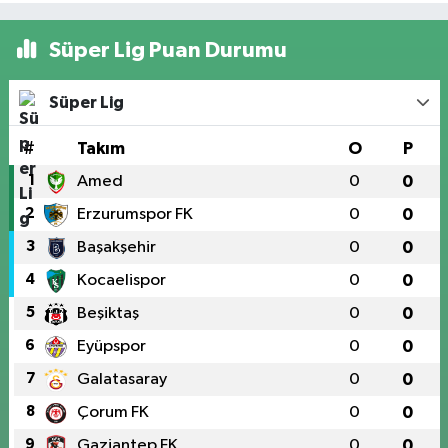
Süper Lig Puan Durumu
Süper Lig
#
Takım
O
P
1
Amed
0
0
2
Erzurumspor FK
0
0
3
Başakşehir
0
0
4
Kocaelispor
0
0
5
Beşiktaş
0
0
6
Eyüpspor
0
0
7
Galatasaray
0
0
8
Çorum FK
0
0
9
Gaziantep FK
0
0