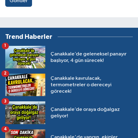
Gönder
Trend Haberler
1
Çanakkale’de geleneksel panayır
başlıyor, 4 gün sürecek!
2
Çanakkale kavrulacak,
termometreler o dereceyi
görecek!
3
Çanakkale’de oraya doğalgaz
geliyor!
4
Çanakkale'de yangın, ekipler