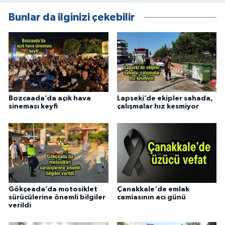
Bunlar da ilginizi çekebilir
Bozcaada’da açık hava
Lapseki’de ekipler sahada,
sineması keyfi
çalışmalar hız kesmiyor
Gökçeada’da motosiklet
Çanakkale'de emlak
sürücülerine önemli bilgiler
camiasının acı günü
verildi