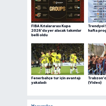
FIBA Kıtalararası Kupa
Trendyol 
2026’da yer alacak takımlar
hafta prog
belli oldu
Fenerbahçe tur için avantajı
Trabzon’da
yakaladı
(Video)