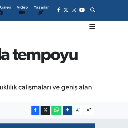
Galeri
Video
Yazarlar
da tempoyu
lılık çalışmaları ve geniş alan
-
+
A
A