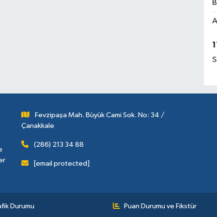
B
A
1
S
Fevzipaşa Mah. Büyük Cami Sok. No: 34 /
Çanakkale
(286) 213 34 88
e
er
[email protected]
afik Durumu
Puan Durumu ve Fikstür