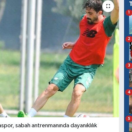
1
2
3
4
5
saspor, sabah antrenmanında dayanıklılık