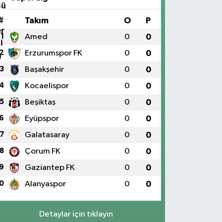
#
Takım
O
P
1
Amed
0
0
2
Erzurumspor FK
0
0
3
Başakşehir
0
0
4
Kocaelispor
0
0
5
Beşiktaş
0
0
6
Eyüpspor
0
0
7
Galatasaray
0
0
8
Çorum FK
0
0
9
Gaziantep FK
0
0
0
Alanyaspor
0
0
Detaylar için tıklayın