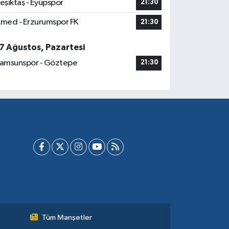
eşiktaş - Eyüpspor
21:30
med - Erzurumspor FK
21:30
7 Ağustos, Pazartesi
amsunspor - Göztepe
21:30
Tüm Manşetler