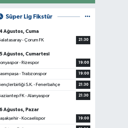
Süper Lig Fikstür
4 Ağustos, Cuma
alatasaray - Çorum FK
21:30
5 Ağustos, Cumartesi
onyaspor - Rizespor
19:00
asımpaşa - Trabzonspor
19:00
ençlerbirliği S.K. - Fenerbahçe
21:30
aziantep FK - Alanyaspor
21:30
6 Ağustos, Pazar
aşakşehir - Kocaelispor
19:00