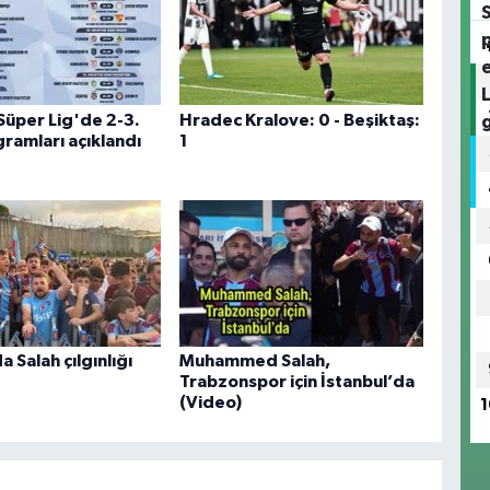
Süper Lig'de 2-3.
Hradec Kralove: 0 - Beşiktaş:
ramları açıklandı
1
 Salah çılgınlığı
Muhammed Salah,
Trabzonspor için İstanbul’da
(Video)
1