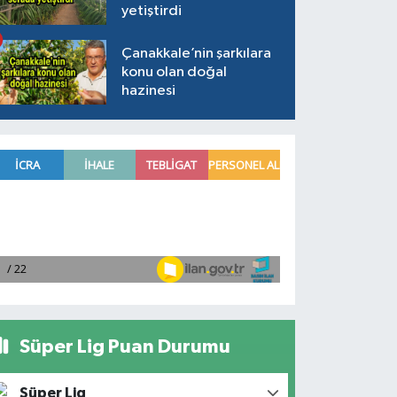
yetiştirdi
Çanakkale’nin şarkılara
konu olan doğal
hazinesi
Süper Lig Puan Durumu
Süper Lig