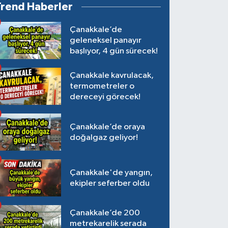
Trend Haberler
Çanakkale’de
geleneksel panayır
başlıyor, 4 gün sürecek!
Çanakkale kavrulacak,
termometreler o
dereceyi görecek!
Çanakkale’de oraya
doğalgaz geliyor!
Çanakkale'de yangın,
ekipler seferber oldu
Çanakkale’de 200
metrekarelik serada