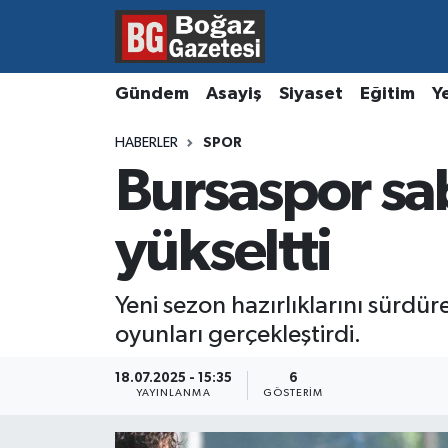
Asayiş
Hava Durumu
Gündem
Asayiş
Siyaset
Eğitim
Y
Eğitim
Trafik Durumu
HABERLER
SPOR
Bursaspor s
Ekonomi
Süper Lig Puan Durumu ve Fikstür
Gündem
Tüm Manşetler
yükseltti
Kültür ve Sanat
Son Dakika Haberleri
Yeni sezon hazırlıklarını sürdü
oyunları gerçekleştirdi.
Magazin
Haber Arşivi
18.07.2025 - 15:35
6
Resmi İlanlar
YAYINLANMA
GÖSTERIM
Sağlık