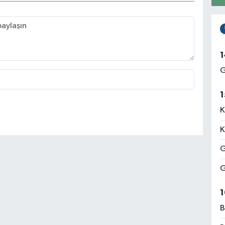
1
G
1
K
K
G
G
1
B