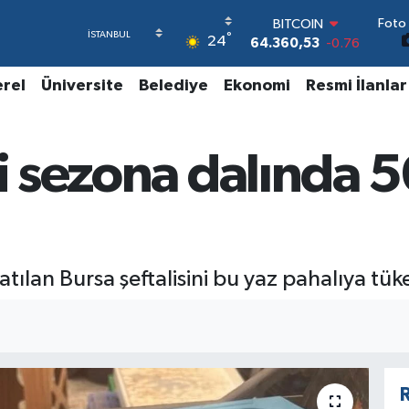
BITCOIN
Foto 
64.360,53
-0.76
°
24
DOLAR
47,7069
0.17
EURO
erel
Üniversite
Belediye
Ekonomi
Resmi İlanlar
55,0265
0.01
STERLİN
64,1897
0.02
i sezona dalında 50
GRAM ALTIN
6574.81
1.44
BİST100
13.887
64
atılan Bursa şeftalisini bu yaz pahalıya tük
R