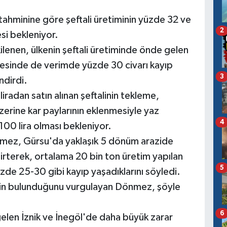
1. tahminine göre şeftali üretiminin yüzde 32 ve
2
si bekleniyor.
ilenen, ülkenin şeftali üretiminde önde gelen
çesinde de verimde yüzde 30 civarı kayıp
3
ndirdi.
liradan satın alınan şeftalinin tekleme,
üzerine kar paylarının eklenmesiyle yaz
4
100 lira olması bekleniyor.
nmez, Gürsu'da yaklaşık 5 dönüm arazide
lirterek, ortalama 20 bin ton üretim yapılan
5
zde 25-30 gibi kayıp yaşadıklarını söyledi.
rinin bulunduğunu vurgulayan Dönmez, şöyle
6
gelen İznik ve İnegöl'de daha büyük zarar