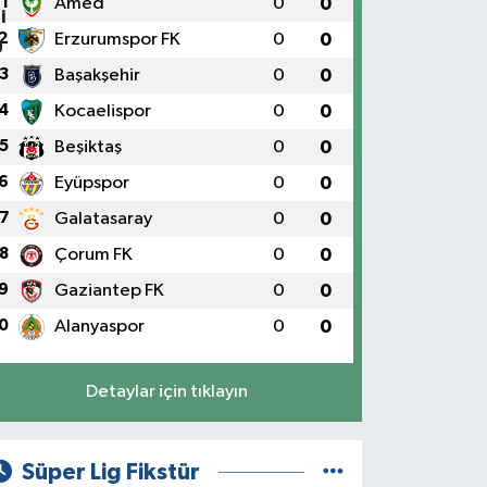
1
Amed
0
0
2
Erzurumspor FK
0
0
3
Başakşehir
0
0
4
Kocaelispor
0
0
5
Beşiktaş
0
0
6
Eyüpspor
0
0
7
Galatasaray
0
0
8
Çorum FK
0
0
9
Gaziantep FK
0
0
0
Alanyaspor
0
0
Detaylar için tıklayın
Süper Lig Fikstür