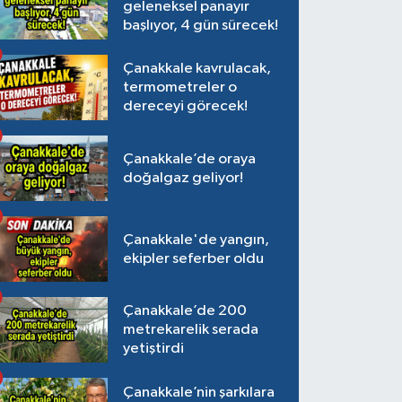
geleneksel panayır
başlıyor, 4 gün sürecek!
Çanakkale kavrulacak,
termometreler o
dereceyi görecek!
Çanakkale’de oraya
doğalgaz geliyor!
Çanakkale'de yangın,
ekipler seferber oldu
Çanakkale’de 200
metrekarelik serada
yetiştirdi
Çanakkale’nin şarkılara