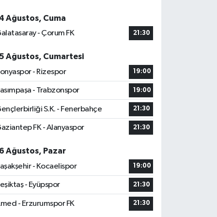
4 Ağustos, Cuma
alatasaray - Çorum FK
21:30
5 Ağustos, Cumartesi
onyaspor - Rizespor
19:00
asımpaşa - Trabzonspor
19:00
ençlerbirliği S.K. - Fenerbahçe
21:30
aziantep FK - Alanyaspor
21:30
6 Ağustos, Pazar
aşakşehir - Kocaelispor
19:00
eşiktaş - Eyüpspor
21:30
med - Erzurumspor FK
21:30