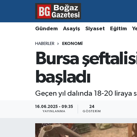
Asayiş
Hava Durumu
Gündem
Asayiş
Siyaset
Eğitim
Y
Eğitim
Trafik Durumu
HABERLER
EKONOMI
Bursa şeftalis
Ekonomi
Süper Lig Puan Durumu ve Fikstür
Gündem
Tüm Manşetler
başladı
Kültür ve Sanat
Son Dakika Haberleri
Geçen yıl dalında 18-20 liraya s
Magazin
Haber Arşivi
16.06.2025 - 09:35
24
YAYINLANMA
GÖSTERIM
Resmi İlanlar
Sağlık