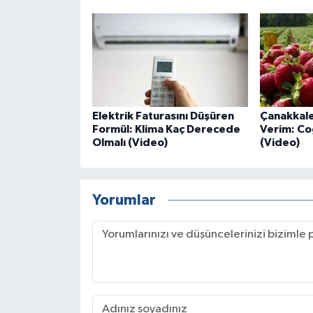
Elektrik Faturasını Düşüren
Çanakkale
Formül: Klima Kaç Derecede
Verim: Coğ
Olmalı (Video)
(Video)
Yorumlar