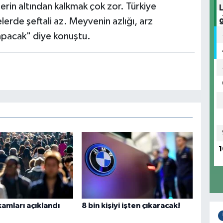
lerin altından kalkmak çok zor. Türkiye
erde şeftali az. Meyvenin azlığı, arz
apacak" diye konuştu.
1
akamları açıklandı
8 bin kişiyi işten çıkaracak!