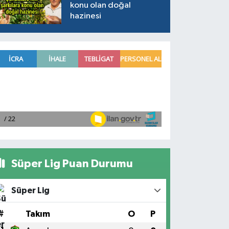
konu olan doğal
hazinesi
Süper Lig Puan Durumu
Süper Lig
#
Takım
O
P