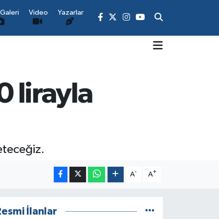
Galeri
Video
Yazarlar
 lirayla
eteceğiz.
-
+
A
A
esmi İlanlar