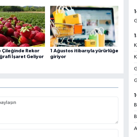
1
G
1
K
 Çileğinde Rekor
1 Ağustos itibarıyla yürürlüğe
rafi İşaret Geliyor
giriyor
K
G
G
1
B
B
A