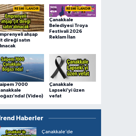
RESMİ İLANDIR
RESMİ İLANDIR
Çanakkale
Belediyesi Troya
Festivali 2026
mprenyeli ahşap
Reklam İlan
it direği satın
lınacak
aipem 7000
Çanakkale
anakkale
Lapseki’yi üzen
oğazı’nda! (Video)
vefat
Trend Haberler
Çanakkale’de