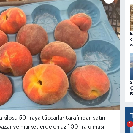
E
ç
a
S
Ç
B
kilosu 50 liraya tüccarlar tarafından satın
1
 pazar ve marketlerde en az 100 lira olması