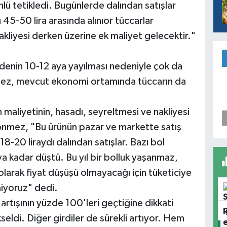
önlü tetikledi. Bugünlerde dalından satışlar
u 45-50 lira arasında alınıor tüccarlar
kliyesi derken üzerine ek maliyet gelecektir."
denin 10-12 aya yayılması nedeniyle çok da
nmez, mevcut ekonomi ortamında tüccarın da
 maliyetinin, hasadı, seyreltmesi ve nakliyesi
Dönmez, "Bu ürünün pazar ve markette satış
18-20 liraydı dalından satışlar. Bazı bol
ya kadar düştü. Bu yıl bir bolluk yaşanmaz,
olarak fiyat düşüşü olmayacağı için tüketiciye
miyoruz" dedi.
rtışının yüzde 100'leri geçtiğine dikkati
kseldi. Diğer girdiler de sürekli artıyor. Hem