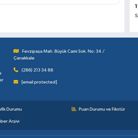
1
S
Fevzipaşa Mah. Büyük Cami Sok. No: 34 /
Çanakkale
(286) 213 34 88
e
er
[email protected]
afik Durumu
Puan Durumu ve Fikstür
ber Arşivi