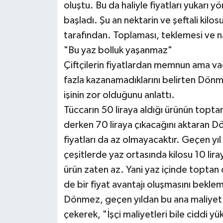
oluştu. Bu da haliyle fiyatları yukarı y
başladı. Şu an nektarin ve şeftali kilos
tarafından. Toplaması, teklemesi ve na
"Bu yaz bolluk yaşanmaz"
Çiftçilerin fiyatlardan memnun ama va
fazla kazanamadıklarını belirten Dö
işinin zor olduğunu anlattı.
Tüccarın 50 liraya aldığı ürünün toptan
derken 70 liraya çıkacağını aktaran 
fiyatları da az olmayacaktır. Geçen yıl 
çeşitlerde yaz ortasında kilosu 10 lira
ürün zaten az. Yani yaz içinde toptan 
de bir fiyat avantajı oluşmasını bekle
Dönmez, geçen yıldan bu ana maliyet a
çekerek, "İşçi maliyetleri bile ciddi yü