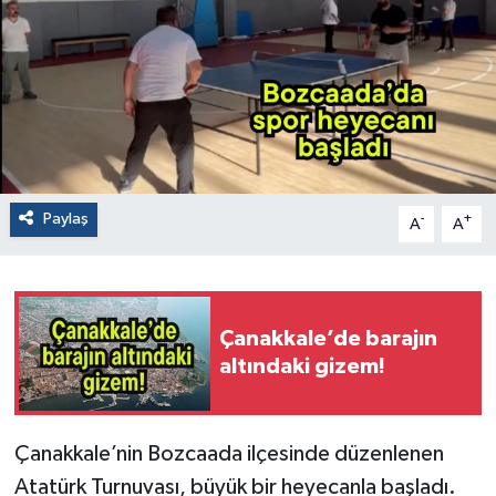
Paylaş
-
+
A
A
Çanakkale’de barajın
altındaki gizem!
Çanakkale’nin Bozcaada ilçesinde düzenlenen
Atatürk Turnuvası, büyük bir heyecanla başladı.