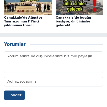
Çanakkale’de Ağustos
Çanakkale’de bugün
Taarruzu'nun 111’inci
başlıyor, ünlü isimler
yıldönümü töreni
gelecek!
Yorumlar
Gönder