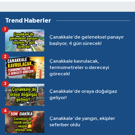
Trend Haberler
1
Çanakkale’de geleneksel panayır
başlıyor, 4 gün sürecek!
2
Çanakkale kavrulacak,
termometreler o dereceyi
görecek!
3
Çanakkale’de oraya doğalgaz
geliyor!
4
Çanakkale'de yangın, ekipler
seferber oldu