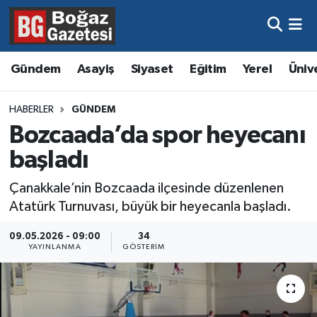
Asayiş
Hava Durumu
Gündem
Asayiş
Siyaset
Eğitim
Yerel
Üniv
Eğitim
Trafik Durumu
HABERLER
GÜNDEM
Ekonomi
Süper Lig Puan Durumu ve Fikstür
Bozcaada’da spor heyecanı
başladı
Gündem
Tüm Manşetler
Çanakkale’nin Bozcaada ilçesinde düzenlenen
Kültür ve Sanat
Son Dakika Haberleri
Atatürk Turnuvası, büyük bir heyecanla başladı.
Magazin
Haber Arşivi
09.05.2026 - 09:00
34
YAYINLANMA
GÖSTERIM
Resmi İlanlar
Sağlık