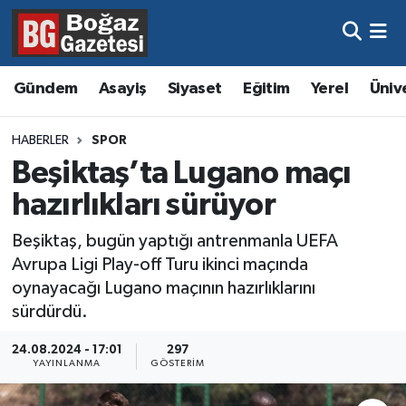
Asayiş
Hava Durumu
Gündem
Asayiş
Siyaset
Eğitim
Yerel
Üniv
Eğitim
Trafik Durumu
HABERLER
SPOR
Ekonomi
Süper Lig Puan Durumu ve Fikstür
Beşiktaş’ta Lugano maçı
hazırlıkları sürüyor
Gündem
Tüm Manşetler
Beşiktaş, bugün yaptığı antrenmanla UEFA
Kültür ve Sanat
Son Dakika Haberleri
Avrupa Ligi Play-off Turu ikinci maçında
oynayacağı Lugano maçının hazırlıklarını
Magazin
Haber Arşivi
sürdürdü.
Resmi İlanlar
24.08.2024 - 17:01
297
YAYINLANMA
GÖSTERIM
Sağlık