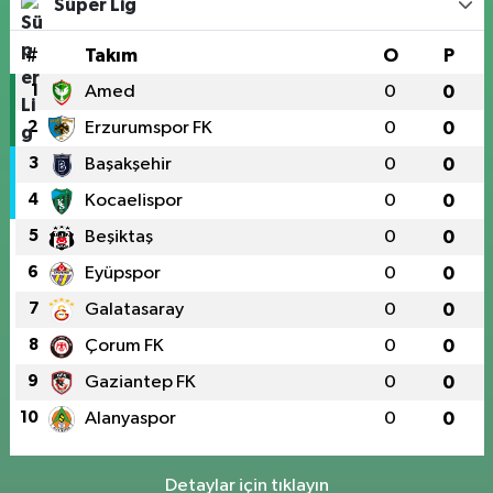
Süper Lig
#
Takım
O
P
1
Amed
0
0
2
Erzurumspor FK
0
0
3
Başakşehir
0
0
4
Kocaelispor
0
0
5
Beşiktaş
0
0
6
Eyüpspor
0
0
7
Galatasaray
0
0
8
Çorum FK
0
0
9
Gaziantep FK
0
0
10
Alanyaspor
0
0
Detaylar için tıklayın