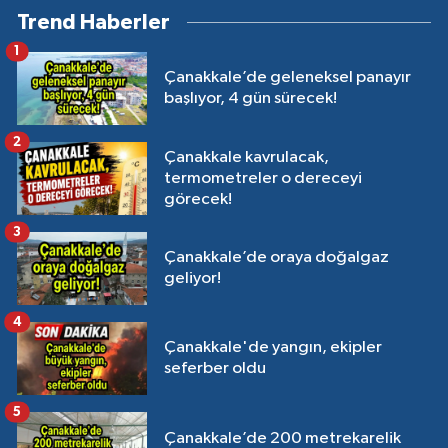
Trend Haberler
1
Çanakkale’de geleneksel panayır
başlıyor, 4 gün sürecek!
2
Çanakkale kavrulacak,
termometreler o dereceyi
görecek!
3
Çanakkale’de oraya doğalgaz
geliyor!
4
Çanakkale'de yangın, ekipler
seferber oldu
5
Çanakkale’de 200 metrekarelik