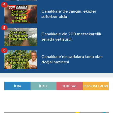
4
Çanakkale'de yangın, ekipler
seferber oldu
5
Çanakkale’de 200 metrekarelik
serada yetiştirdi
6
Çanakkale’nin şarkılara konu olan
doğal hazinesi