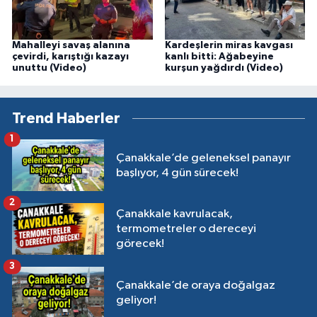
Mahalleyi savaş alanına
Kardeşlerin miras kavgası
çevirdi, karıştığı kazayı
kanlı bitti: Ağabeyine
unuttu (Video)
kurşun yağdırdı (Video)
Trend Haberler
1
Çanakkale’de geleneksel panayır
başlıyor, 4 gün sürecek!
2
Çanakkale kavrulacak,
termometreler o dereceyi
görecek!
3
Çanakkale’de oraya doğalgaz
geliyor!