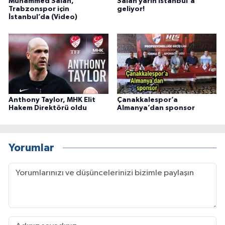
Muhammed Salah,
Salah yarın İstanbul'a
Trabzonspor için
geliyor!
İstanbul’da (Video)
Anthony Taylor, MHK Elit
Çanakkalespor’a
Hakem Direktörü oldu
Almanya’dan sponsor
Yorumlar