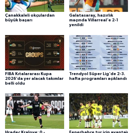
Çanakkaleli okçulardan
Galatasaray, hazırlık
büyük başarı
maçında Villarreal'e 2-1
yenildi
FIBA Kıtalararası Kupa
Trendyol Süper Lig'de 2-3.
2026’da yer alacak takımlar
hafta programları açıklandı
belli oldu
Hradec Kralove: 0 -
Fenerbahçe tur için avantajı