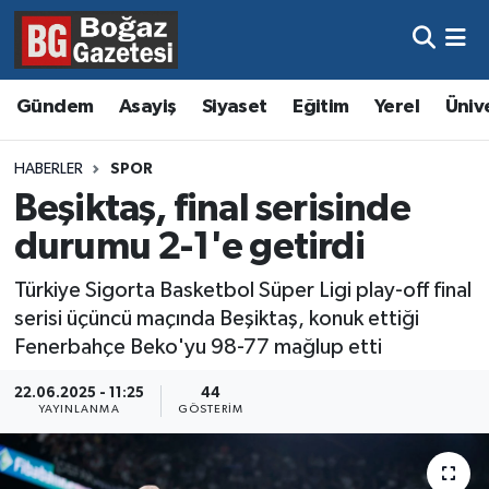
Asayiş
Hava Durumu
Gündem
Asayiş
Siyaset
Eğitim
Yerel
Üniv
Eğitim
Trafik Durumu
HABERLER
SPOR
Ekonomi
Süper Lig Puan Durumu ve Fikstür
Beşiktaş, final serisinde
durumu 2-1'e getirdi
Gündem
Tüm Manşetler
Türkiye Sigorta Basketbol Süper Ligi play-off final
Kültür ve Sanat
Son Dakika Haberleri
serisi üçüncü maçında Beşiktaş, konuk ettiği
Fenerbahçe Beko'yu 98-77 mağlup etti
Magazin
Haber Arşivi
22.06.2025 - 11:25
44
YAYINLANMA
GÖSTERIM
Resmi İlanlar
Sağlık