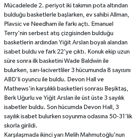
Mücadelede 2. periyot iki takımın pota altından
bulduğu basketlerle başlarken, ev sahibi Allman,
Plavsic ve Needham ile farkı açtı. Emanuel
Terry'nin serbest atış çizgisinden bulduğu
basketlerin ardından Yiğit Arslan boyalı alandan
isabet buldu ve fark 22'ye çıktı. Konuk ekip uzun
süre sonra ilk basketini Wade Baldwin ile
bulurken, sarı-lacivertliler 3 hücumunda 8 sayısını
ABD'li oyuncu ile buldu. Devon Hall ve
Mathews'in karşılıklı basketleri sonrası Beşiktaş,
Berk Uğurlu ve Yiğit Arslan ile üst üste 3 sayılık
isabetler buldu. Son hücumda Devon Hall, 3
sayılık isabet bulurken soyunma odasına 50-31'lik
skorla girildi.
Karşılaşmada ikinci yarı Melih Mahmutoğlu'nun