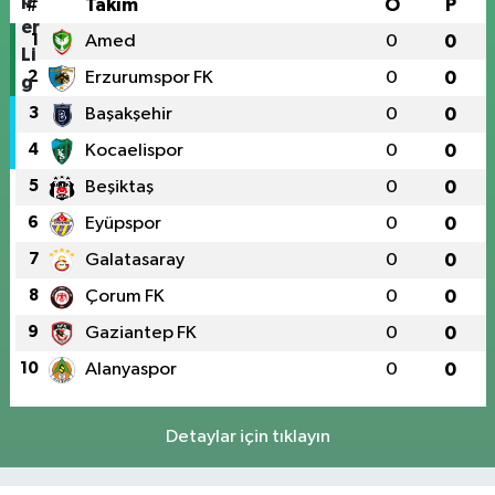
#
Takım
O
P
1
Amed
0
0
2
Erzurumspor FK
0
0
3
Başakşehir
0
0
4
Kocaelispor
0
0
5
Beşiktaş
0
0
6
Eyüpspor
0
0
7
Galatasaray
0
0
8
Çorum FK
0
0
9
Gaziantep FK
0
0
10
Alanyaspor
0
0
Detaylar için tıklayın