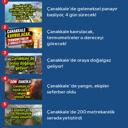
1
Çanakkale’de geleneksel panayır
başlıyor, 4 gün sürecek!
2
Çanakkale kavrulacak,
termometreler o dereceyi
görecek!
3
Çanakkale’de oraya doğalgaz
geliyor!
4
Çanakkale'de yangın, ekipler
seferber oldu
5
Çanakkale’de 200 metrekarelik
serada yetiştirdi