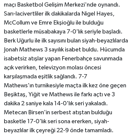
maçı Basketbol Gelişim Merkezi'nde oynandı.
Sarı-lacivertliler ilk dakikalarda Nigel Hayes,
McCollum ve Emre Ekşioğlu ile bulduğu
basketlerle müsabakaya 7-0'lık seriyle başladı.
Berk Uğurlu ile ilk sayısını bulan siyah-beyazlılarda
Jonah Mathews 3 sayılık isabet buldu. Hücumda
isabetsiz atışlar yapan Fenerbahçe savunmada
açık verirken, televizyon molası öncesi
karşılaşmada eşitlik sağlandı. 7-7
Mathews'ın turnikesiyle maçta ilk kez öne geçen
Beşiktaş, Yiğit ve Mathews ile farkı açtı ve 3
dakika 2 saniye kala 14-0'lık seri yakaladı.
Metecan Birsen'in serbest atıştan bulduğu
basketle 17-0'lık seri sona ererken, siyah-
beyazlılar ilk çeyreği 22-9 önde tamamladı.