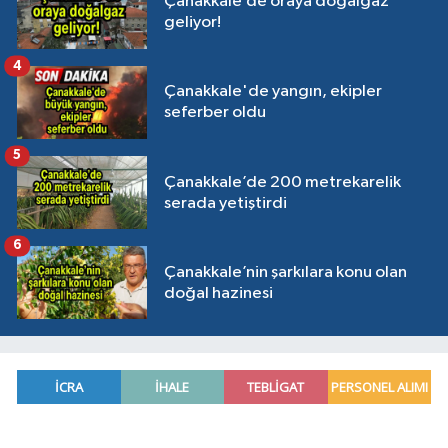
Çanakkale’de oraya doğalgaz
geliyor!
4
Çanakkale'de yangın, ekipler
seferber oldu
5
Çanakkale’de 200 metrekarelik
serada yetiştirdi
6
Çanakkale’nin şarkılara konu olan
doğal hazinesi