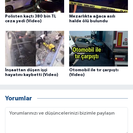
Polisten kaçtı 380 bin TL
Mezarlıkta ağaca asılı
ceza yedi (Video)
halde ölü bulundu
İnşaattan düşen işçi
Otomobil ile tır çarpıştı
hayatını kaybetti (Video)
(Video)
Yorumlar