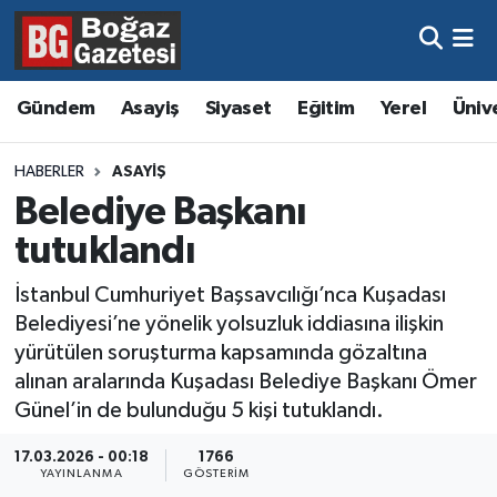
Asayiş
Hava Durumu
Gündem
Asayiş
Siyaset
Eğitim
Yerel
Üniv
Eğitim
Trafik Durumu
HABERLER
ASAYIŞ
Ekonomi
Süper Lig Puan Durumu ve Fikstür
Belediye Başkanı
tutuklandı
Gündem
Tüm Manşetler
İstanbul Cumhuriyet Başsavcılığı’nca Kuşadası
Kültür ve Sanat
Son Dakika Haberleri
Belediyesi’ne yönelik yolsuzluk iddiasına ilişkin
yürütülen soruşturma kapsamında gözaltına
Magazin
Haber Arşivi
alınan aralarında Kuşadası Belediye Başkanı Ömer
Günel’in de bulunduğu 5 kişi tutuklandı.
Resmi İlanlar
17.03.2026 - 00:18
1766
YAYINLANMA
GÖSTERIM
Sağlık