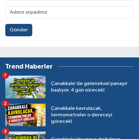
Gönder
Trend Haberler
1
Çanakkale’de geleneksel panayır
başlıyor, 4 gün sürecek!
2
Çanakkale kavrulacak,
termometreler o dereceyi
görecek!
3