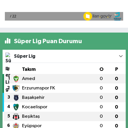
Süper Lig Puan Durumu
Süper Lig
#
Takım
O
P
1
Amed
0
0
2
Erzurumspor FK
0
0
3
Başakşehir
0
0
4
Kocaelispor
0
0
5
Beşiktaş
0
0
6
Eyüpspor
0
0