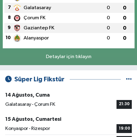
7
Galatasaray
0
0
8
Çorum FK
0
0
9
Gaziantep FK
0
0
10
Alanyaspor
0
0
Detaylar için tıklayın
Süper Lig Fikstür
14 Ağustos, Cuma
Galatasaray - Çorum FK
21:30
15 Ağustos, Cumartesi
Konyaspor - Rizespor
19:00