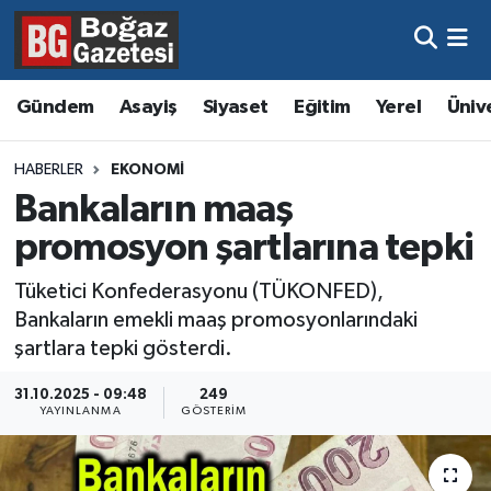
Asayiş
Hava Durumu
Gündem
Asayiş
Siyaset
Eğitim
Yerel
Üniv
Eğitim
Trafik Durumu
HABERLER
EKONOMI
Ekonomi
Süper Lig Puan Durumu ve Fikstür
Bankaların maaş
promosyon şartlarına tepki
Gündem
Tüm Manşetler
Tüketici Konfederasyonu (TÜKONFED),
Kültür ve Sanat
Son Dakika Haberleri
Bankaların emekli maaş promosyonlarındaki
şartlara tepki gösterdi.
Magazin
Haber Arşivi
31.10.2025 - 09:48
249
YAYINLANMA
GÖSTERIM
Resmi İlanlar
Sağlık