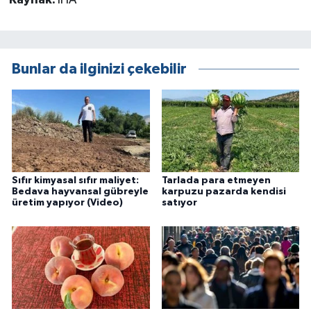
Kaynak:
İHA
Bunlar da ilginizi çekebilir
Sıfır kimyasal sıfır maliyet:
Tarlada para etmeyen
Bedava hayvansal gübreyle
karpuzu pazarda kendisi
üretim yapıyor (Video)
satıyor