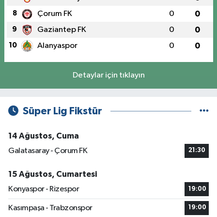
8
Çorum FK
0
0
9
Gaziantep FK
0
0
10
Alanyaspor
0
0
Detaylar için tıklayın
Süper Lig Fikstür
14 Ağustos, Cuma
Galatasaray - Çorum FK
21:30
15 Ağustos, Cumartesi
Konyaspor - Rizespor
19:00
Kasımpaşa - Trabzonspor
19:00