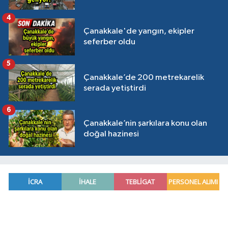
4
Çanakkale'de yangın, ekipler
seferber oldu
5
Çanakkale’de 200 metrekarelik
serada yetiştirdi
6
Çanakkale’nin şarkılara konu olan
doğal hazinesi