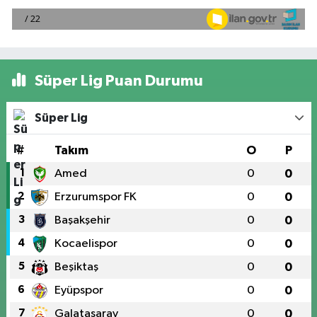
Süper Lig Puan Durumu
Süper Lig
#
Takım
O
P
1
Amed
0
0
2
Erzurumspor FK
0
0
3
Başakşehir
0
0
4
Kocaelispor
0
0
5
Beşiktaş
0
0
6
Eyüpspor
0
0
7
Galatasaray
0
0