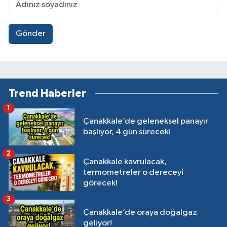
Gönder
Trend Haberler
1
Çanakkale’de geleneksel panayır
başlıyor, 4 gün sürecek!
2
Çanakkale kavrulacak,
termometreler o dereceyi
görecek!
3
Çanakkale’de oraya doğalgaz
geliyor!