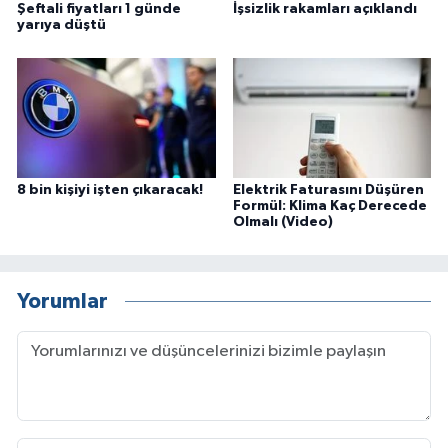
Şeftali fiyatları 1 günde
İşsizlik rakamları açıklandı
yarıya düştü
8 bin kişiyi işten çıkaracak!
Elektrik Faturasını Düşüren
Formül: Klima Kaç Derecede
Olmalı (Video)
Yorumlar