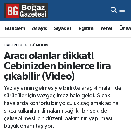
Asayiş
Hava Durumu
Gündem
Asayiş
Siyaset
Eğitim
Yerel
Üniv
Eğitim
Trafik Durumu
HABERLER
GÜNDEM
Ekonomi
Süper Lig Puan Durumu ve Fikstür
Aracı olanlar dikkat!
Cebinizden binlerce lira
Gündem
Tüm Manşetler
çıkabilir (Video)
Kültür ve Sanat
Son Dakika Haberleri
Yaz aylarının gelmesiyle birlikte araç klimaları da
sürücüler için vazgeçilmez hale geldi. Sıcak
Magazin
Haber Arşivi
havalarda konforlu bir yolculuk sağlamak adına
sıkça kullanılan klimaların sağlıklı bir şekilde
Resmi İlanlar
çalışabilmesi için düzenli bakımının yapılması
büyük önem taşıyor.
Sağlık