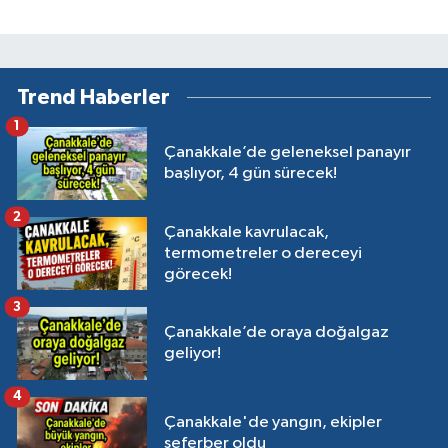
Trend Haberler
1
Çanakkale’de geleneksel panayır
başlıyor, 4 gün sürecek!
2
Çanakkale kavrulacak,
termometreler o dereceyi
görecek!
3
Çanakkale’de oraya doğalgaz
geliyor!
4
Çanakkale'de yangın, ekipler
seferber oldu