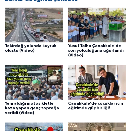
Tekirdağ yolunda kuyruk
Yusuf Talha Çanakkale'de
oluştu (Video)
son yolculuğuna uğurlandı
(Video)
Yeni aldığı motosikletle
Çanakkale’de çocuklar için
kaza yapan genç toprağa
eğitimde güç birliği!
verildi (Video)