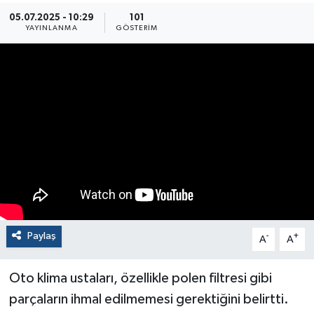
05.07.2025 - 10:29
101
YAYINLANMA
GÖSTERIM
Paylaş
-
+
A
A
Oto klima ustaları, özellikle polen filtresi gibi
parçaların ihmal edilmemesi gerektiğini belirtti.