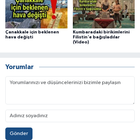
Çanakkale için beklenen
Kumbaradaki birikimlerini
hava değişti
Filistin'e bağışladılar
(Video)
Yorumlar
Gönder