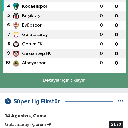
4
Kocaelispor
0
0
5
Beşiktaş
0
0
6
Eyüpspor
0
0
7
Galatasaray
0
0
8
Çorum FK
0
0
9
Gaziantep FK
0
0
10
Alanyaspor
0
0
Detaylar için tıklayın
Süper Lig Fikstür
14 Ağustos, Cuma
Galatasaray - Çorum FK
21:30