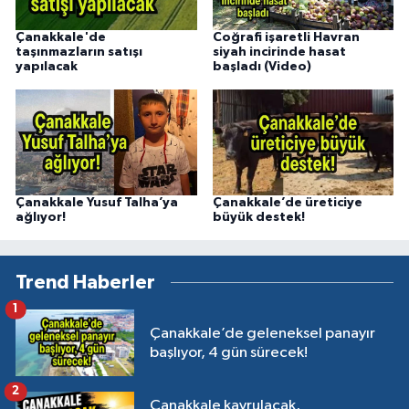
Çanakkale'de
Coğrafi işaretli Havran
taşınmazların satışı
siyah incirinde hasat
yapılacak
başladı (Video)
Çanakkale Yusuf Talha’ya
Çanakkale’de üreticiye
ağlıyor!
büyük destek!
Trend Haberler
1
Çanakkale’de geleneksel panayır
başlıyor, 4 gün sürecek!
2
Çanakkale kavrulacak,