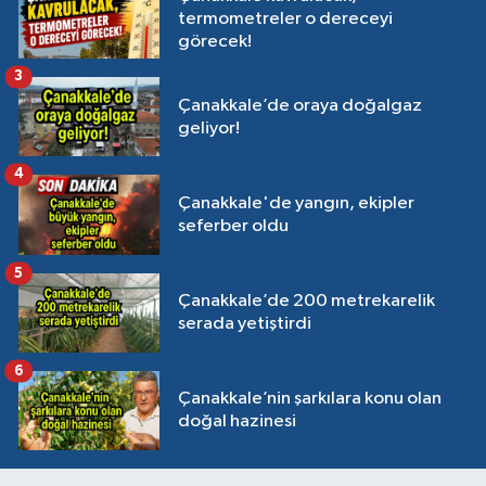
termometreler o dereceyi
görecek!
3
Çanakkale’de oraya doğalgaz
geliyor!
4
Çanakkale'de yangın, ekipler
seferber oldu
5
Çanakkale’de 200 metrekarelik
serada yetiştirdi
6
Çanakkale’nin şarkılara konu olan
doğal hazinesi