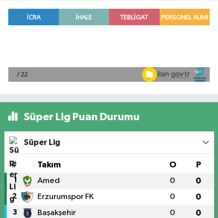
Süper Lig Puan Durumu
Süper Lig
#
Takım
O
P
1
Amed
0
0
2
Erzurumspor FK
0
0
3
Başakşehir
0
0