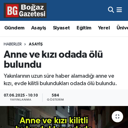
Asayiş
Hava Durumu
Gündem
Asayiş
Siyaset
Eğitim
Yerel
Üniv
Eğitim
Trafik Durumu
HABERLER
ASAYIŞ
Ekonomi
Süper Lig Puan Durumu ve Fikstür
Anne ve kızı odada ölü
bulundu
Gündem
Tüm Manşetler
Yakınlarının uzun süre haber alamadığı anne ve
Kültür ve Sanat
Son Dakika Haberleri
kızı, evde kilitli bulundukları odada ölü bulundu.
Magazin
Haber Arşivi
07.06.2025 - 10:10
584
YAYINLANMA
GÖSTERIM
Resmi İlanlar
Sağlık