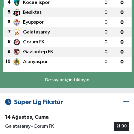
4
Kocaelispor
0
0
5
Beşiktaş
0
0
6
Eyüpspor
0
0
7
Galatasaray
0
0
8
Çorum FK
0
0
9
Gaziantep FK
0
0
10
Alanyaspor
0
0
Detaylar için tıklayın
Süper Lig Fikstür
14 Ağustos, Cuma
Galatasaray - Çorum FK
21:30