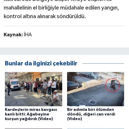
mahallelinin el birliğiyle müdahale edilen yangın,
kontrol altına alınarak söndürüldü.
Kaynak:
İHA
Bunlar da ilginizi çekebilir
Kardeşlerin miras kavgası
Bir adımla biri ölümden
kanlı bitti: Ağabeyine
döndü, diğeri can verdi
kurşun yağdırdı (Video)
(Video)