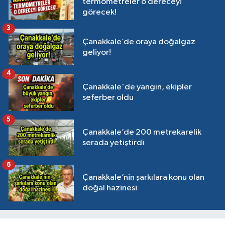
termometreler o dereceyi
görecek!
3
Çanakkale’de oraya doğalgaz
geliyor!
4
Çanakkale'de yangın, ekipler
seferber oldu
5
Çanakkale’de 200 metrekarelik
serada yetiştirdi
6
Çanakkale’nin şarkılara konu olan
doğal hazinesi