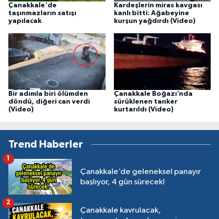
Çanakkale'de
Kardeşlerin miras kavgası
taşınmazların satışı
kanlı bitti: Ağabeyine
yapılacak
kurşun yağdırdı (Video)
Bir adımla biri ölümden
Çanakkale Boğazı’nda
döndü, diğeri can verdi
sürüklenen tanker
(Video)
kurtarıldı (Video)
Trend Haberler
1
Çanakkale’de geleneksel panayır
başlıyor, 4 gün sürecek!
2
Çanakkale kavrulacak,