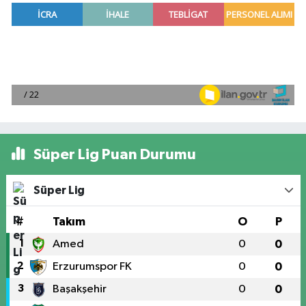
Süper Lig Puan Durumu
Süper Lig
#
Takım
O
P
1
Amed
0
0
2
Erzurumspor FK
0
0
3
Başakşehir
0
0