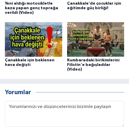
Yeni aldığı motosikletle
Çanakkale’de çocuklar için
kaza yapan genç toprağa
eğitimde güç birliği!
verildi (Video)
Çanakkale için beklenen
Kumbaradaki birikimlerini
hava değişti
Filistin'e bağışladılar
(Video)
Yorumlar