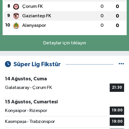
8
Çorum FK
0
0
9
Gaziantep FK
0
0
10
Alanyaspor
0
0
Detaylar için tıklayın
Süper Lig Fikstür
14 Ağustos, Cuma
Galatasaray - Çorum FK
21:30
15 Ağustos, Cumartesi
Konyaspor - Rizespor
19:00
Kasımpaşa - Trabzonspor
19:00