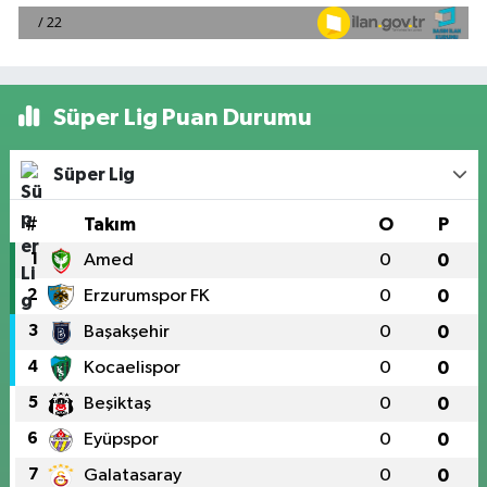
Süper Lig Puan Durumu
Süper Lig
#
Takım
O
P
1
Amed
0
0
2
Erzurumspor FK
0
0
3
Başakşehir
0
0
4
Kocaelispor
0
0
5
Beşiktaş
0
0
6
Eyüpspor
0
0
7
Galatasaray
0
0