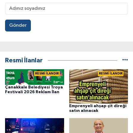
Gönder
Resmi İlanlar
RESMİ İLANDIR
RESMİ İLANDIR
Çanakkale Belediyesi Troya
Festivali 2026 Reklam İlan
Emprenyeli ahşap çit direği
satın alınacak