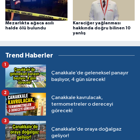
Mezarlıkta ağaca asılı
Karaciğer yağlanması
halde ölü bulundu
hakkında doğru bilinen 10
yanlış
Trend Haberler
1
Çanakkale’de geleneksel panayır
başlıyor, 4 gün sürecek!
2
Çanakkale kavrulacak,
termometreler o dereceyi
görecek!
3
Çanakkale’de oraya doğalgaz
geliyor!