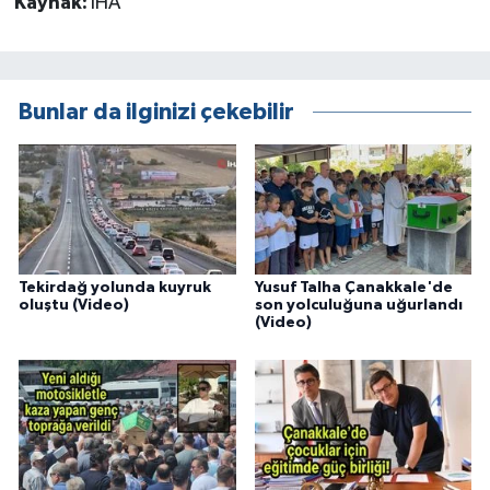
Kaynak:
İHA
Bunlar da ilginizi çekebilir
Tekirdağ yolunda kuyruk
Yusuf Talha Çanakkale'de
oluştu (Video)
son yolculuğuna uğurlandı
(Video)