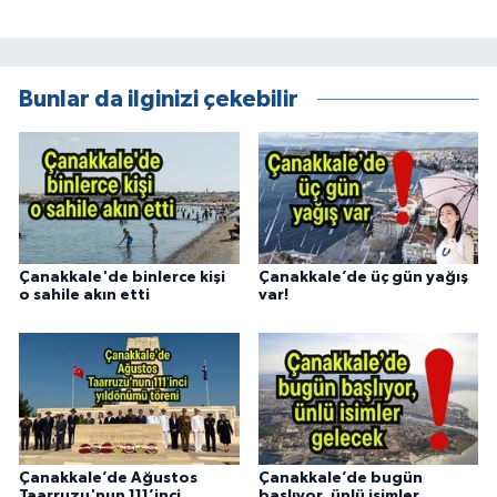
Bunlar da ilginizi çekebilir
Çanakkale'de binlerce kişi
Çanakkale’de üç gün yağış
o sahile akın etti
var!
Çanakkale’de Ağustos
Çanakkale’de bugün
Taarruzu'nun 111’inci
başlıyor, ünlü isimler