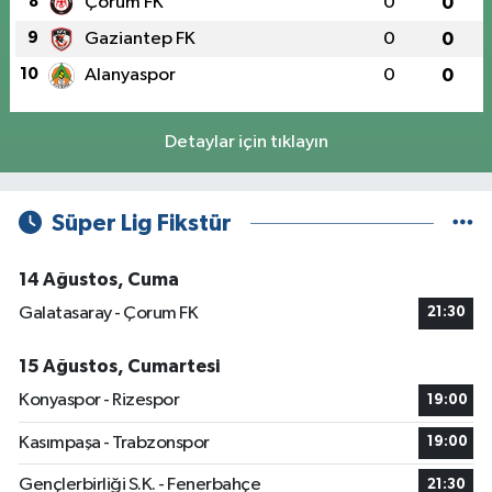
8
Çorum FK
0
0
9
Gaziantep FK
0
0
10
Alanyaspor
0
0
Detaylar için tıklayın
Süper Lig Fikstür
14 Ağustos, Cuma
Galatasaray - Çorum FK
21:30
15 Ağustos, Cumartesi
Konyaspor - Rizespor
19:00
Kasımpaşa - Trabzonspor
19:00
Gençlerbirliği S.K. - Fenerbahçe
21:30