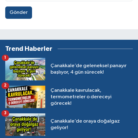
Gönder
Trend Haberler
1
Çanakkale’de geleneksel panayır
başlıyor, 4 gün sürecek!
2
Çanakkale kavrulacak,
termometreler o dereceyi
görecek!
3
Çanakkale’de oraya doğalgaz
geliyor!