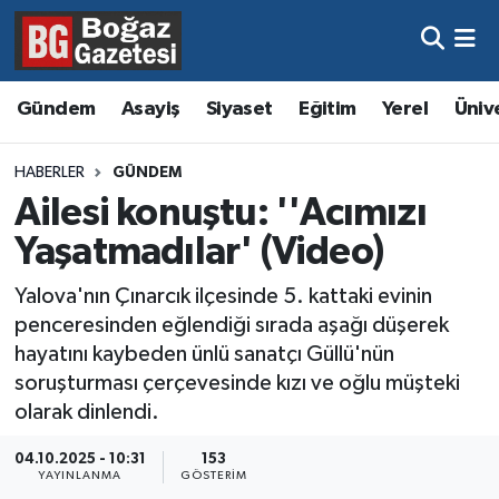
Asayiş
Hava Durumu
Gündem
Asayiş
Siyaset
Eğitim
Yerel
Üniv
Eğitim
Trafik Durumu
HABERLER
GÜNDEM
Ekonomi
Süper Lig Puan Durumu ve Fikstür
Ailesi konuştu: ''Acımızı
Yaşatmadılar' (Video)
Gündem
Tüm Manşetler
Yalova'nın Çınarcık ilçesinde 5. kattaki evinin
Kültür ve Sanat
Son Dakika Haberleri
penceresinden eğlendiği sırada aşağı düşerek
hayatını kaybeden ünlü sanatçı Güllü'nün
Magazin
Haber Arşivi
soruşturması çerçevesinde kızı ve oğlu müşteki
olarak dinlendi.
Resmi İlanlar
04.10.2025 - 10:31
153
YAYINLANMA
GÖSTERIM
Sağlık