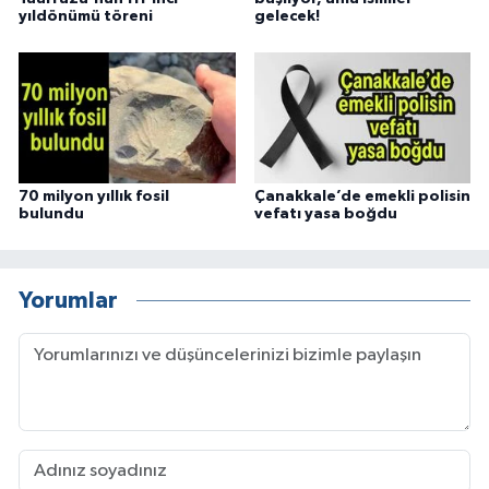
yıldönümü töreni
gelecek!
70 milyon yıllık fosil
Çanakkale’de emekli polisin
bulundu
vefatı yasa boğdu
Yorumlar