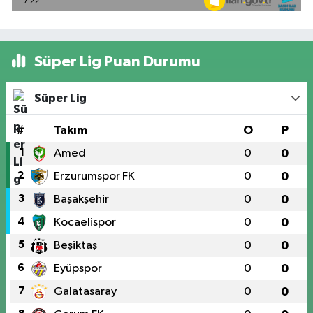
Süper Lig Puan Durumu
Süper Lig
#
Takım
O
P
1
Amed
0
0
2
Erzurumspor FK
0
0
3
Başakşehir
0
0
4
Kocaelispor
0
0
5
Beşiktaş
0
0
6
Eyüpspor
0
0
7
Galatasaray
0
0