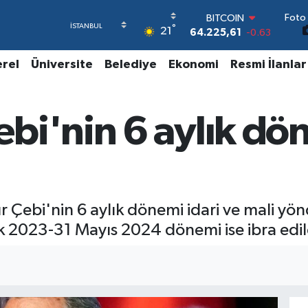
Foto 
DOLAR
°
21
47,7143
0.16
EURO
55,0317
-0.02
erel
Üniversite
Belediye
Ekonomi
Resmi İlanlar
STERLİN
64,2463
0.07
GRAM ALTIN
bi'nin 6 aylık dön
6510.40
0.45
BİST100
13.799
70
BITCOIN
64.225,61
-0.63
 Çebi'nin 6 aylık dönemi idari ve mali yö
k 2023-31 Mayıs 2024 dönemi ise ibra edil