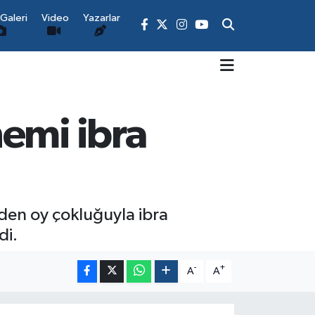
Galeri
Video
Yazarlar
emi ibra
nden oy çokluğuyla ibra
di.
-
+
A
A