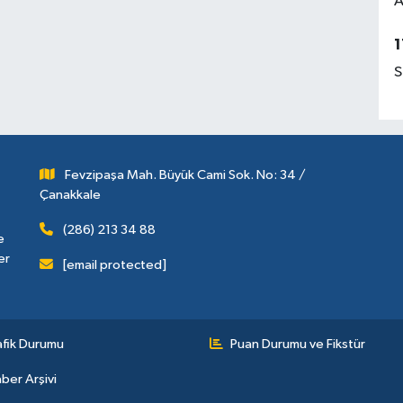
A
1
S
Fevzipaşa Mah. Büyük Cami Sok. No: 34 /
Çanakkale
(286) 213 34 88
e
er
[email protected]
afik Durumu
Puan Durumu ve Fikstür
ber Arşivi