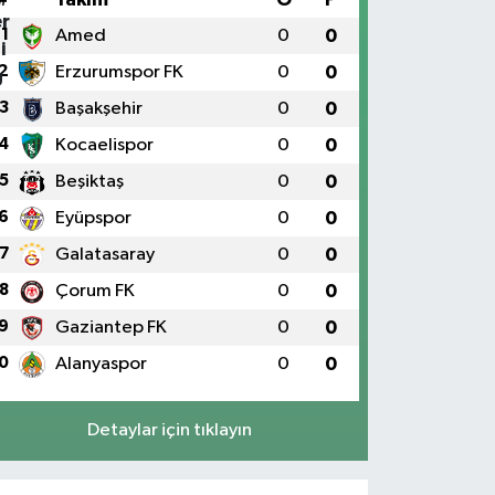
1
Amed
0
0
2
Erzurumspor FK
0
0
3
Başakşehir
0
0
4
Kocaelispor
0
0
5
Beşiktaş
0
0
6
Eyüpspor
0
0
7
Galatasaray
0
0
8
Çorum FK
0
0
9
Gaziantep FK
0
0
0
Alanyaspor
0
0
Detaylar için tıklayın