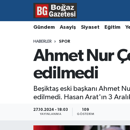
Asayiş
Hava Durumu
Gündem
Asayiş
Siyaset
Eğitim
Y
Eğitim
Trafik Durumu
HABERLER
SPOR
Ahmet Nur Çe
Ekonomi
Süper Lig Puan Durumu ve Fikstür
Gündem
Tüm Manşetler
edilmedi
Kültür ve Sanat
Son Dakika Haberleri
Beşiktaş eski başkanı Ahmet Nur
edilmedi. Hasan Arat'ın 3 Aralı
Magazin
Haber Arşivi
27.10.2024 - 18:03
109
Resmi İlanlar
YAYINLANMA
GÖSTERIM
Sağlık