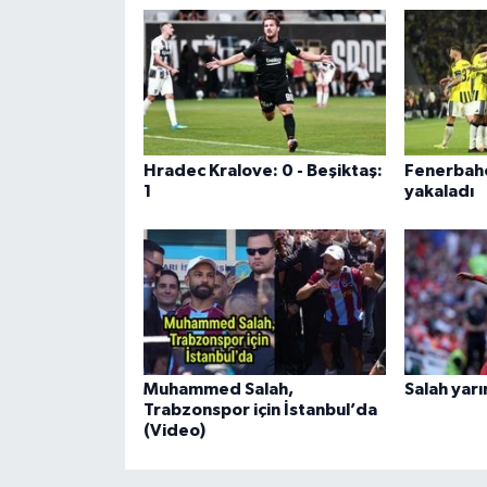
Hradec Kralove: 0 - Beşiktaş:
Fenerbahçe
1
yakaladı
Muhammed Salah,
Salah yarı
Trabzonspor için İstanbul’da
(Video)