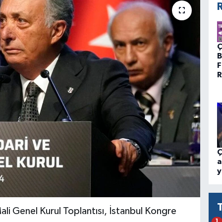
R
Ç
B
F
R
Ç
a
y
ali Genel Kurul Toplantısı, İstanbul Kongre
1