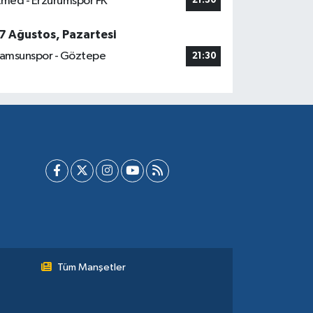
med - Erzurumspor FK
21:30
7 Ağustos, Pazartesi
amsunspor - Göztepe
21:30
Tüm Manşetler