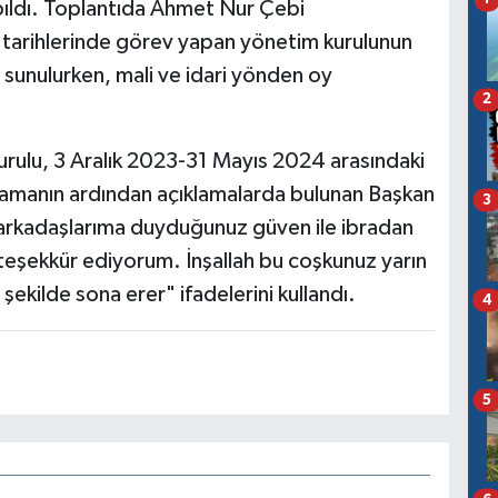
ldı. Toplantıda Ahmet Nur Çebi
 tarihlerinde görev yapan yönetim kurulunun
a sunulurken, mali ve idari yönden oy
2
urulu, 3 Aralık 2023-31 Mayıs 2024 arasındaki
Oylamanın ardından açıklamalarda bulunan Başkan
3
arkadaşlarıma duyduğunuz güven ile ibradan
 teşekkür ediyorum. İnşallah bu coşkunuz yarın
kilde sona erer" ifadelerini kullandı.
4
5