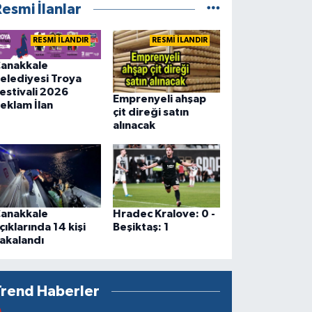
esmi İlanlar
RESMİ İLANDIR
RESMİ İLANDIR
anakkale
elediyesi Troya
estivali 2026
Emprenyeli ahşap
eklam İlan
çit direği satın
alınacak
anakkale
Hradec Kralove: 0 -
çıklarında 14 kişi
Beşiktaş: 1
akalandı
Trend Haberler