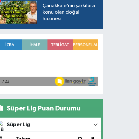
Çanakkale’nin şarkılara
konu olan doğal
hazinesi
Süper Lig Puan Durumu
Süper Lig
#
Takım
O
P