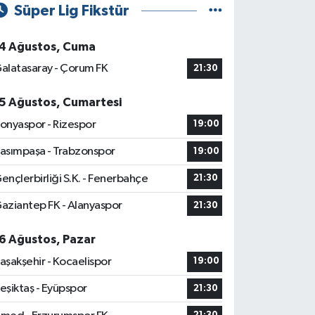
Süper Lig Fikstür
4 Ağustos, Cuma
alatasaray - Çorum FK
21:30
5 Ağustos, Cumartesi
onyaspor - Rizespor
19:00
asımpaşa - Trabzonspor
19:00
ençlerbirliği S.K. - Fenerbahçe
21:30
aziantep FK - Alanyaspor
21:30
6 Ağustos, Pazar
aşakşehir - Kocaelispor
19:00
eşiktaş - Eyüpspor
21:30