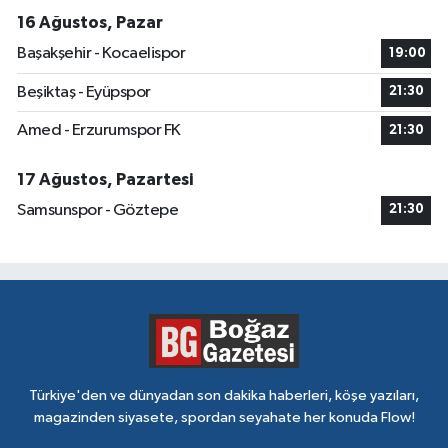
16 Ağustos, Pazar
Başakşehir - Kocaelispor
19:00
Beşiktaş - Eyüpspor
21:30
Amed - Erzurumspor FK
21:30
17 Ağustos, Pazartesi
Samsunspor - Göztepe
21:30
Türkiye'den ve dünyadan son dakika haberleri, köşe yazıları,
magazinden siyasete, spordan seyahate her konuda Flow!