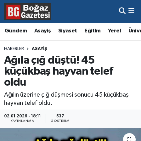
Asayiş
Hava Durumu
Gündem
Asayiş
Siyaset
Eğitim
Yerel
Üniv
Eğitim
Trafik Durumu
HABERLER
ASAYIŞ
Ekonomi
Süper Lig Puan Durumu ve Fikstür
Ağıla çığ düştü! 45
küçükbaş hayvan telef
Gündem
Tüm Manşetler
oldu
Kültür ve Sanat
Son Dakika Haberleri
Ağılın üzerine çığ düşmesi sonucu 45 küçükbaş
hayvan telef oldu.
Magazin
Haber Arşivi
02.01.2026 - 18:11
537
Resmi İlanlar
YAYINLANMA
GÖSTERIM
Sağlık