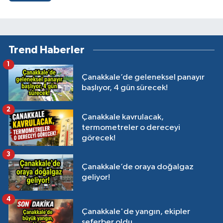
Trend Haberler
1
Çanakkale’de geleneksel panayır
başlıyor, 4 gün sürecek!
2
Çanakkale kavrulacak,
termometreler o dereceyi
görecek!
3
Çanakkale’de oraya doğalgaz
geliyor!
4
Çanakkale'de yangın, ekipler
seferber oldu