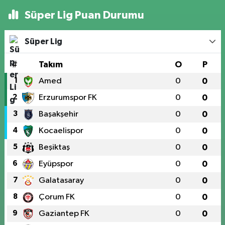
Süper Lig Puan Durumu
Süper Lig
#
Takım
O
P
1
Amed
0
0
2
Erzurumspor FK
0
0
3
Başakşehir
0
0
4
Kocaelispor
0
0
5
Beşiktaş
0
0
6
Eyüpspor
0
0
7
Galatasaray
0
0
8
Çorum FK
0
0
9
Gaziantep FK
0
0