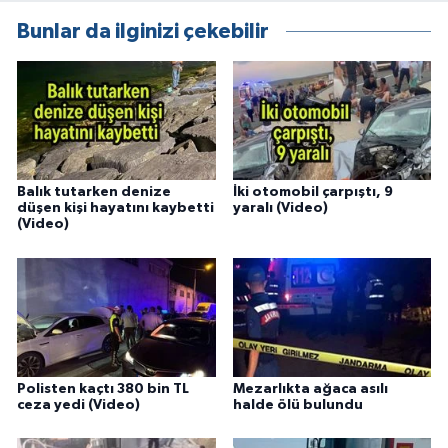
Bunlar da ilginizi çekebilir
Balık tutarken denize
İki otomobil çarpıştı, 9
düşen kişi hayatını kaybetti
yaralı (Video)
(Video)
Polisten kaçtı 380 bin TL
Mezarlıkta ağaca asılı
ceza yedi (Video)
halde ölü bulundu