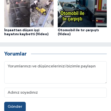
İnşaattan düşen işçi
Otomobil ile tır çarpıştı
hayatını kaybetti (Video)
(Video)
Yorumlar
Gönder