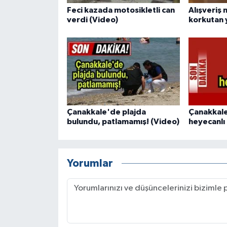
Feci kazada motosikletli can
Alışveriş
verdi (Video)
korkutan 
Çanakkale'de plajda
Çanakkal
bulundu, patlamamış! (Video)
heyecanlı 
Yorumlar