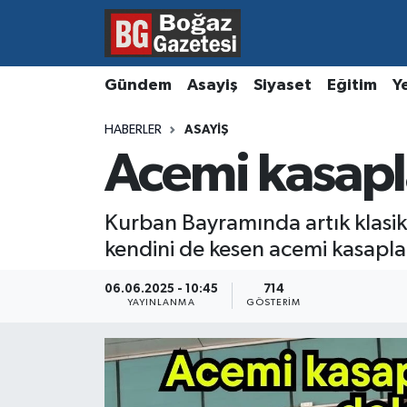
Asayiş
Hava Durumu
Gündem
Asayiş
Siyaset
Eğitim
Y
Eğitim
Trafik Durumu
HABERLER
ASAYIŞ
Acemi kasapla
Ekonomi
Süper Lig Puan Durumu ve Fikstür
Gündem
Tüm Manşetler
Kurban Bayramında artık klasik
kendini de kesen acemi kasapla
Kültür ve Sanat
Son Dakika Haberleri
06.06.2025 - 10:45
714
Magazin
Haber Arşivi
YAYINLANMA
GÖSTERIM
Resmi İlanlar
Sağlık