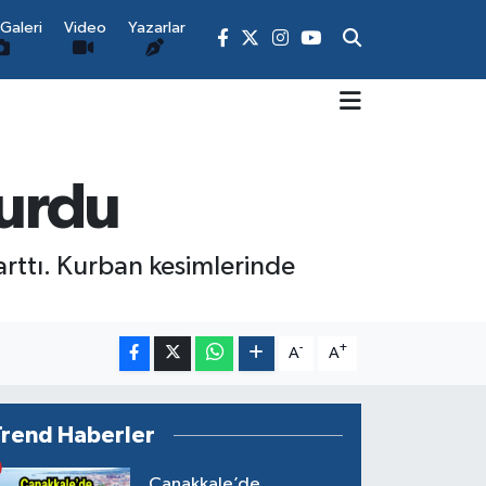
Galeri
Video
Yazarlar
durdu
rttı. Kurban kesimlerinde
-
+
A
A
Trend Haberler
Çanakkale’de