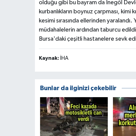
olduğu gibi bu bayram da İnegöl Devle
kurbanlıkların boynuz çarpması, kimi ku
kesimi sırasında ellerinden yaralandı. 
müdahalelerin ardından taburcu edildi
Bursa'daki çeşitli hastanelere sevk edi
Kaynak:
İHA
Bunlar da ilginizi çekebilir