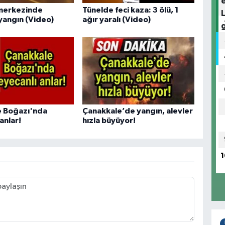
 merkezinde
Tünelde feci kaza: 3 ölü, 1
yangın (Video)
ağır yaralı (Video)
e Boğazı'nda
Çanakkale’de yangın, alevler
anlar!
hızla büyüyor!
1