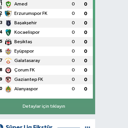
1
Amed
0
0
2
Erzurumspor FK
0
0
3
Başakşehir
0
0
4
Kocaelispor
0
0
5
Beşiktaş
0
0
6
Eyüpspor
0
0
7
Galatasaray
0
0
8
Çorum FK
0
0
9
Gaziantep FK
0
0
0
Alanyaspor
0
0
Detaylar için tıklayın
Süper Lig Fikstür