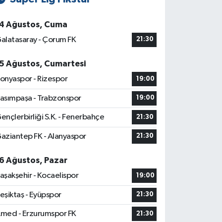
4 Ağustos, Cuma
alatasaray - Çorum FK
21:30
5 Ağustos, Cumartesi
onyaspor - Rizespor
19:00
asımpaşa - Trabzonspor
19:00
ençlerbirliği S.K. - Fenerbahçe
21:30
aziantep FK - Alanyaspor
21:30
6 Ağustos, Pazar
aşakşehir - Kocaelispor
19:00
eşiktaş - Eyüpspor
21:30
med - Erzurumspor FK
21:30