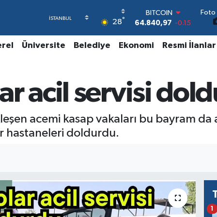
BITCOIN
Foto 
64.840,97
-0.15
°
28
DOLAR
47,7436
0.18
erel
Üniversite
Belediye
Ekonomi
Resmi İlanlar
EURO
55,2510
0.32
STERLİN
64,4811
0.38
r acil servisi dol
GRAM ALTIN
6660.55
0
BİST100
leşen acemi kasap vakaları bu bayram da a
13.779
-14
r hastaneleri doldurdu.
1