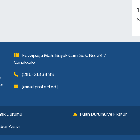
1
S
Fevzipaşa Mah. Büyük Cami Sok. No: 34 /
Çanakkale
(286) 213 34 88
e
er
[email protected]
afik Durumu
Puan Durumu ve Fikstür
ber Arşivi