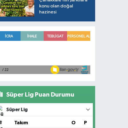
Çanakkale’nin şarkılara
konu olan doğal
hazinesi
Süper Lig Puan Durumu
Süper Lig
#
Takım
O
P