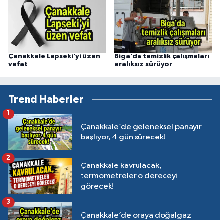
Çanakkale Lapseki’yi üzen
Biga’da temizlik çalışmaları
vefat
aralıksız sürüyor
Trend Haberler
1
Çanakkale’de geleneksel panayır
başlıyor, 4 gün sürecek!
2
Çanakkale kavrulacak,
termometreler o dereceyi
görecek!
3
Çanakkale’de oraya doğalgaz