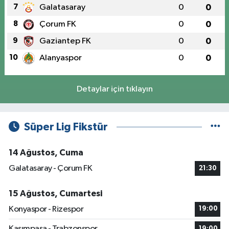
7
Galatasaray
0
0
8
Çorum FK
0
0
9
Gaziantep FK
0
0
10
Alanyaspor
0
0
Detaylar için tıklayın
Süper Lig Fikstür
14 Ağustos, Cuma
Galatasaray - Çorum FK
21:30
15 Ağustos, Cumartesi
Konyaspor - Rizespor
19:00
Kasımpaşa - Trabzonspor
19:00