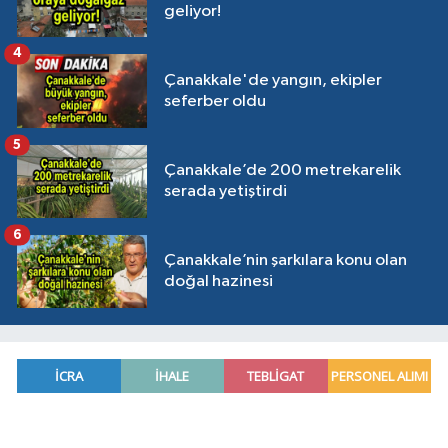
geliyor!
4
Çanakkale'de yangın, ekipler
seferber oldu
5
Çanakkale’de 200 metrekarelik
serada yetiştirdi
6
Çanakkale’nin şarkılara konu olan
doğal hazinesi