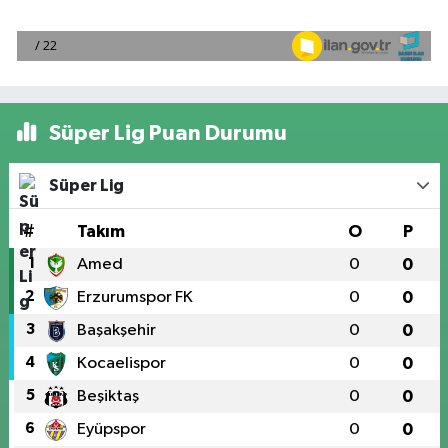
Süper Lig Puan Durumu
Süper Lig
#
Takım
O
P
1
Amed
0
0
2
Erzurumspor FK
0
0
3
Başakşehir
0
0
4
Kocaelispor
0
0
5
Beşiktaş
0
0
6
Eyüpspor
0
0