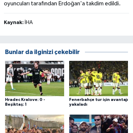
oyuncuları tarafından Erdoğan'a takdim edildi.
Kaynak:
İHA
Bunlar da ilginizi çekebilir
Hradec Kralove: 0 -
Fenerbahçe tur için avantajı
Beşiktaş: 1
yakaladı