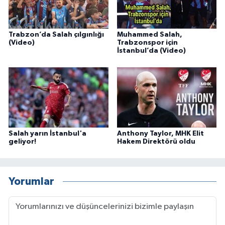
Trabzon’da Salah çılgınlığı
Muhammed Salah,
(Video)
Trabzonspor için
İstanbul’da (Video)
Salah yarın İstanbul'a
Anthony Taylor, MHK Elit
geliyor!
Hakem Direktörü oldu
Yorumlar