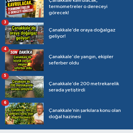
Çanakkale kavrulacak,
termometreler o dereceyi
görecek!
3
Çanakkale’de oraya doğalgaz
geliyor!
4
Çanakkale'de yangın, ekipler
seferber oldu
5
Çanakkale’de 200 metrekarelik
serada yetiştirdi
6
Çanakkale’nin şarkılara konu olan
doğal hazinesi