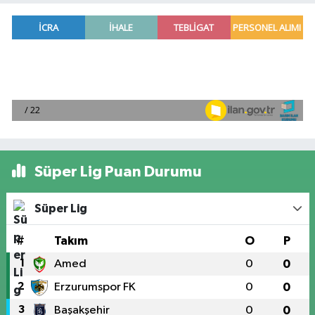
Süper Lig Puan Durumu
Süper Lig
#
Takım
O
P
1
Amed
0
0
2
Erzurumspor FK
0
0
3
Başakşehir
0
0