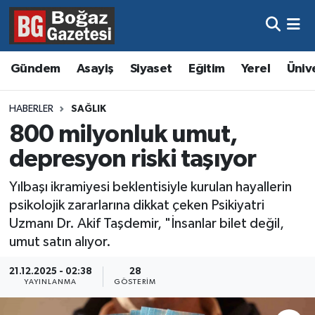
Asayiş
Hava Durumu
Gündem
Asayiş
Siyaset
Eğitim
Yerel
Üniv
Eğitim
Trafik Durumu
HABERLER
SAĞLIK
Ekonomi
Süper Lig Puan Durumu ve Fikstür
800 milyonluk umut,
depresyon riski taşıyor
Gündem
Tüm Manşetler
Yılbaşı ikramiyesi beklentisiyle kurulan hayallerin
Kültür ve Sanat
Son Dakika Haberleri
psikolojik zararlarına dikkat çeken Psikiyatri
Uzmanı Dr. Akif Taşdemir, "İnsanlar bilet değil,
Magazin
Haber Arşivi
umut satın alıyor.
Resmi İlanlar
21.12.2025 - 02:38
28
YAYINLANMA
GÖSTERIM
Sağlık