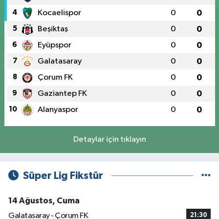
4
Kocaelispor
0
0
5
Beşiktaş
0
0
6
Eyüpspor
0
0
7
Galatasaray
0
0
8
Çorum FK
0
0
9
Gaziantep FK
0
0
10
Alanyaspor
0
0
Detaylar için tıklayın
Süper Lig Fikstür
14 Ağustos, Cuma
Galatasaray - Çorum FK
21:30