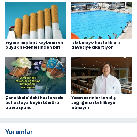
Sigara implant kaybının en
Islak mayo hastalıklara
büyük nedenlerinden biri
davetiye çıkartıyor
Çanakkale’deki hastanede
Yazın serinlerken diş
üç hastaya beyin tümörü
sağlığınızı tehlikeye
operasyonu
atmayın
Yorumlar