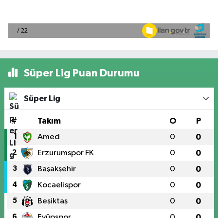
Süper Lig Puan Durumu
Süper Lig
#
Takım
O
P
1
Amed
0
0
2
Erzurumspor FK
0
0
3
Başakşehir
0
0
4
Kocaelispor
0
0
5
Beşiktaş
0
0
6
Eyüpspor
0
0