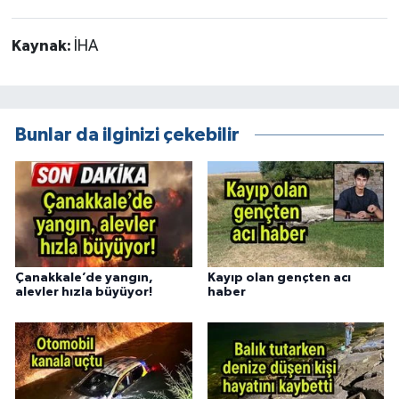
Kaynak:
İHA
Bunlar da ilginizi çekebilir
Çanakkale’de yangın,
Kayıp olan gençten acı
alevler hızla büyüyor!
haber