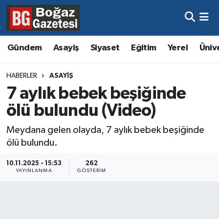
Asayiş
Hava Durumu
Gündem
Asayiş
Siyaset
Eğitim
Yerel
Üniv
Eğitim
Trafik Durumu
HABERLER
ASAYIŞ
Ekonomi
Süper Lig Puan Durumu ve Fikstür
7 aylık bebek beşiğinde
ölü bulundu (Video)
Gündem
Tüm Manşetler
Meydana gelen olayda, 7 aylık bebek beşiğinde
Kültür ve Sanat
Son Dakika Haberleri
ölü bulundu.
Magazin
Haber Arşivi
10.11.2025 - 15:53
262
YAYINLANMA
GÖSTERIM
Resmi İlanlar
Sağlık