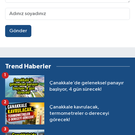
Gönder
Trend Haberler
1
Çanakkale’de geleneksel panayır
başlıyor, 4 gün sürecek!
2
Çanakkale kavrulacak,
termometreler o dereceyi
görecek!
3