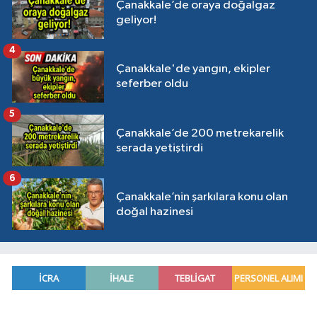
Çanakkale’de oraya doğalgaz
geliyor!
4
Çanakkale'de yangın, ekipler
seferber oldu
5
Çanakkale’de 200 metrekarelik
serada yetiştirdi
6
Çanakkale’nin şarkılara konu olan
doğal hazinesi