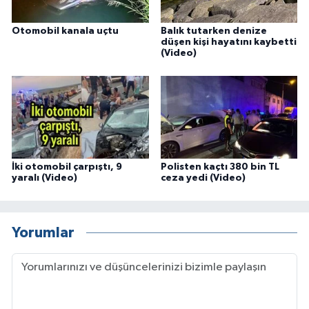
Otomobil kanala uçtu
Balık tutarken denize
düşen kişi hayatını kaybetti
(Video)
İki otomobil çarpıştı, 9
Polisten kaçtı 380 bin TL
yaralı (Video)
ceza yedi (Video)
Yorumlar