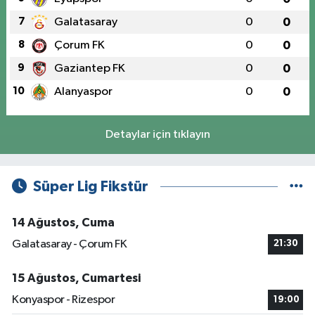
7
Galatasaray
0
0
8
Çorum FK
0
0
9
Gaziantep FK
0
0
10
Alanyaspor
0
0
Detaylar için tıklayın
Süper Lig Fikstür
14 Ağustos, Cuma
Galatasaray - Çorum FK
21:30
15 Ağustos, Cumartesi
Konyaspor - Rizespor
19:00