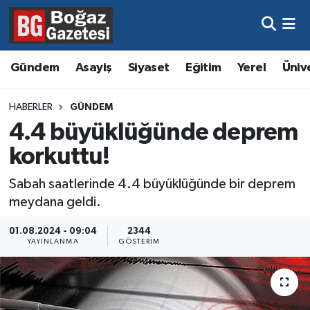
Asayiş
Hava Durumu
Gündem
Asayiş
Siyaset
Eğitim
Yerel
Üniv
Eğitim
Trafik Durumu
HABERLER
GÜNDEM
Ekonomi
Süper Lig Puan Durumu ve Fikstür
4.4 büyüklüğünde deprem
korkuttu!
Gündem
Tüm Manşetler
Sabah saatlerinde 4.4 büyüklüğünde bir deprem
Kültür ve Sanat
Son Dakika Haberleri
meydana geldi.
Magazin
Haber Arşivi
01.08.2024 - 09:04
2344
YAYINLANMA
GÖSTERIM
Resmi İlanlar
Sağlık