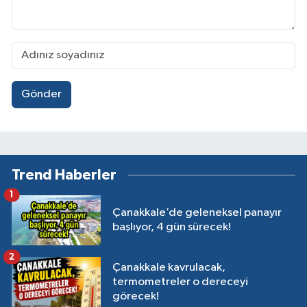
Gönder
Trend Haberler
1
Çanakkale’de geleneksel panayır
başlıyor, 4 gün sürecek!
2
Çanakkale kavrulacak,
termometreler o dereceyi
görecek!