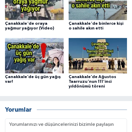
Çanakkale'de oraya
Çanakkale'de binlerce kişi
yağmur yağıyor (Video)
o sahile akın etti
Çanakkale’de üç gün yağış
Çanakkale’de Ağustos
var!
Taarruzu'nun 111’inci
yıldönümü töreni
Yorumlar