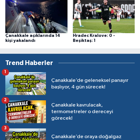
Çanakkale açıklarında 14
Hradec Kralove: 0 -
kişi yakalandı
Beşiktaş: 1
Trend Haberler
1
Çanakkale’de geleneksel panayır
başlıyor, 4 gün sürecek!
2
Çanakkale kavrulacak,
termometreler o dereceyi
görecek!
3
Çanakkale’de oraya doğalgaz