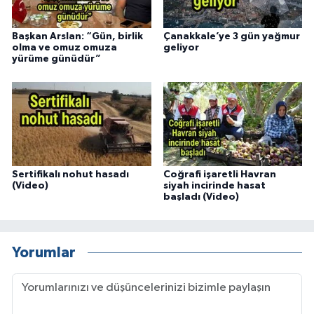
Başkan Arslan: “Gün, birlik
Çanakkale’ye 3 gün yağmur
olma ve omuz omuza
geliyor
yürüme günüdür”
Sertifikalı nohut hasadı
Coğrafi işaretli Havran
(Video)
siyah incirinde hasat
başladı (Video)
Yorumlar