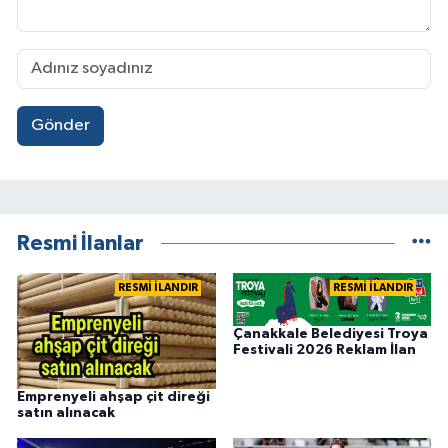
Gönder
Resmi İlanlar
RESMİ İLANDIR
RESMİ İLANDIR
Çanakkale Belediyesi Troya
Festivali 2026 Reklam İlan
Emprenyeli ahşap çit direği
satın alınacak