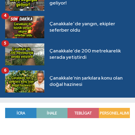
geliyor!
4
Çanakkale'de yangın, ekipler
seferber oldu
5
Çanakkale’de 200 metrekarelik
serada yetiştirdi
6
Çanakkale’nin şarkılara konu olan
doğal hazinesi