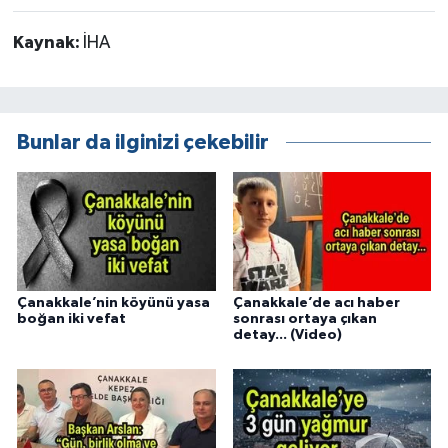
Kaynak:
İHA
Bunlar da ilginizi çekebilir
Çanakkale’nin köyünü yasa
Çanakkale’de acı haber
boğan iki vefat
sonrası ortaya çıkan
detay... (Video)