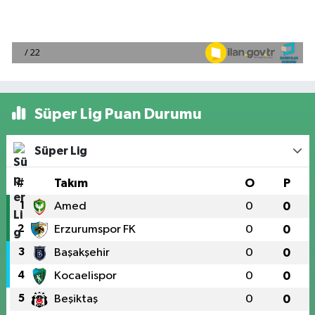
Süper Lig Puan Durumu
Süper Lig
#
Takım
O
P
1
Amed
0
0
2
Erzurumspor FK
0
0
3
Başakşehir
0
0
4
Kocaelispor
0
0
5
Beşiktaş
0
0