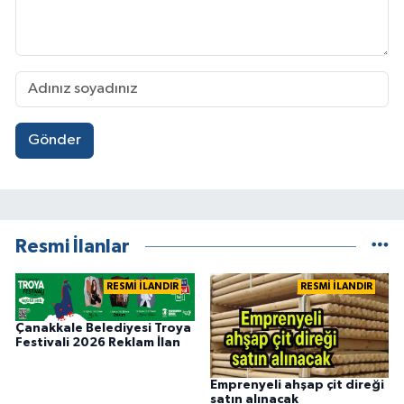
Gönder
Resmi İlanlar
RESMİ İLANDIR
RESMİ İLANDIR
Çanakkale Belediyesi Troya
Festivali 2026 Reklam İlan
Emprenyeli ahşap çit direği
satın alınacak