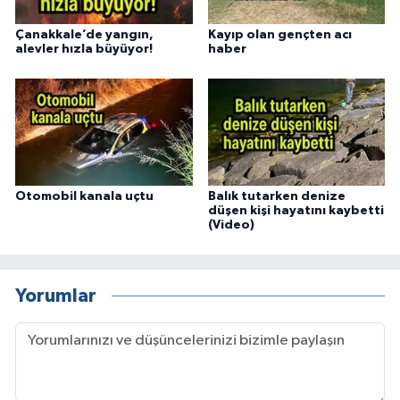
Çanakkale’de yangın,
Kayıp olan gençten acı
alevler hızla büyüyor!
haber
Otomobil kanala uçtu
Balık tutarken denize
düşen kişi hayatını kaybetti
(Video)
Yorumlar