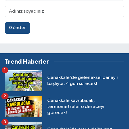
Gönder
Trend Haberler
1
Çanakkale’de geleneksel panayır
başlıyor, 4 gün sürecek!
2
Çanakkale kavrulacak,
termometreler o dereceyi
görecek!
3