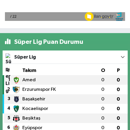
Süper Lig Puan Durumu
Süper Lig
#
Takım
O
P
1
Amed
0
0
2
Erzurumspor FK
0
0
3
Başakşehir
0
0
4
Kocaelispor
0
0
5
Beşiktaş
0
0
6
Eyüpspor
0
0