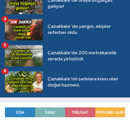
Çanakkale’de oraya doğalgaz
geliyor!
4
Çanakkale'de yangın, ekipler
seferber oldu
5
Çanakkale’de 200 metrekarelik
serada yetiştirdi
6
Çanakkale’nin şarkılara konu olan
doğal hazinesi