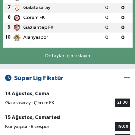
7
Galatasaray
0
0
8
Çorum FK
0
0
9
Gaziantep FK
0
0
10
Alanyaspor
0
0
Detaylar için tıklayın
Süper Lig Fikstür
14 Ağustos, Cuma
Galatasaray - Çorum FK
21:30
15 Ağustos, Cumartesi
Konyaspor - Rizespor
19:00