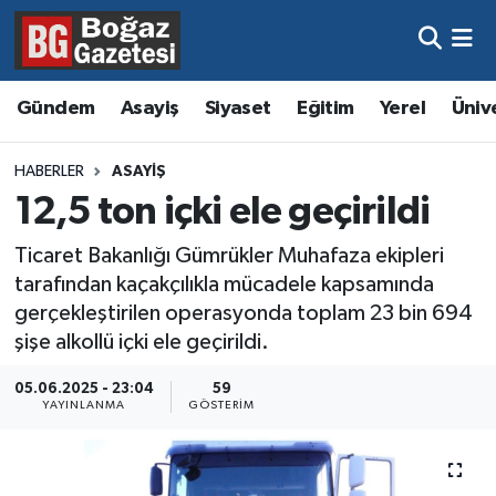
Asayiş
Hava Durumu
Gündem
Asayiş
Siyaset
Eğitim
Yerel
Üniv
Eğitim
Trafik Durumu
HABERLER
ASAYIŞ
Ekonomi
Süper Lig Puan Durumu ve Fikstür
12,5 ton içki ele geçirildi
Gündem
Tüm Manşetler
Ticaret Bakanlığı Gümrükler Muhafaza ekipleri
tarafından kaçakçılıkla mücadele kapsamında
Kültür ve Sanat
Son Dakika Haberleri
gerçekleştirilen operasyonda toplam 23 bin 694
şişe alkollü içki ele geçirildi.
Magazin
Haber Arşivi
05.06.2025 - 23:04
59
YAYINLANMA
GÖSTERIM
Resmi İlanlar
Sağlık