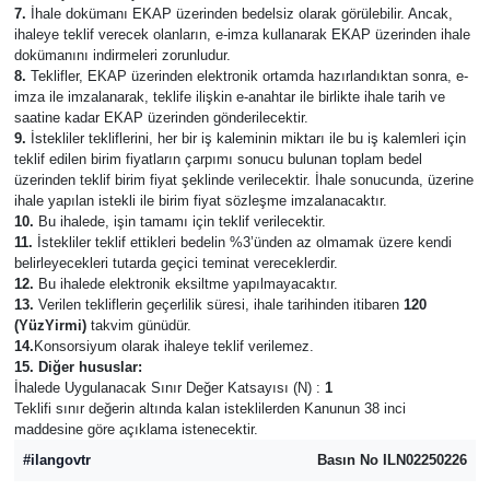
7.
İhale dokümanı EKAP üzerinden bedelsiz olarak görülebilir. Ancak,
ihaleye teklif verecek olanların, e-imza kullanarak EKAP üzerinden ihale
dokümanını indirmeleri zorunludur.
8.
Teklifler, EKAP üzerinden elektronik ortamda hazırlandıktan sonra, e-
imza ile imzalanarak, teklife ilişkin e-anahtar ile birlikte ihale tarih ve
saatine kadar EKAP üzerinden gönderilecektir.
9.
İstekliler tekliflerini, her bir iş kaleminin miktarı ile bu iş kalemleri için
teklif edilen birim fiyatların çarpımı sonucu bulunan toplam bedel
üzerinden teklif birim fiyat şeklinde verilecektir. İhale sonucunda, üzerine
ihale yapılan istekli ile birim fiyat sözleşme imzalanacaktır.
10.
Bu ihalede, işin tamamı için teklif verilecektir.
11.
İstekliler teklif ettikleri bedelin %3’ünden az olmamak üzere kendi
belirleyecekleri tutarda geçici teminat vereceklerdir.
12.
Bu ihalede elektronik eksiltme yapılmayacaktır.
13.
Verilen tekliflerin geçerlilik süresi, ihale tarihinden itibaren
120
(YüzYirmi)
takvim günüdür.
14.
Konsorsiyum olarak ihaleye teklif verilemez.
15. Diğer hususlar:
İhalede Uygulanacak Sınır Değer Katsayısı (N) :
1
Teklifi sınır değerin altında kalan isteklilerden Kanunun 38 inci
maddesine göre açıklama istenecektir.
#ilangovtr
Basın No ILN02250226