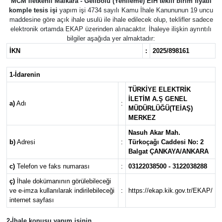
MCM İletkenli Malkara - Gelibolu (Yenileme) EİH teklif birim fiyatlı
komple tesis işi
yapım işi 4734 sayılı Kamu İhale Kanununun 19 uncu
maddesine göre açık ihale usulü ile ihale edilecek olup, teklifler sadece
elektronik ortamda EKAP üzerinden alınacaktır. İhaleye ilişkin ayrıntılı
bilgiler aşağıda yer almaktadır:
İKN
:
2025/898161
1-İdarenin
TÜRKİYE ELEKTRİK
İLETİM A.Ş GENEL
a)
Adı
:
MÜDÜRLÜĞÜ(TEİAŞ)
MERKEZ
Nasuh Akar Mah.
b)
Adresi
:
Türkoçağı Caddesi No: 2
Balgat ÇANKAYA/ANKARA
c)
Telefon ve faks numarası
:
03122038500 - 3122038288
ç)
İhale dokümanının görülebileceği
ve e-imza kullanılarak indirilebileceği
:
https://ekap.kik.gov.tr/EKAP/
internet sayfası
2-İhale konusu yapım işinin