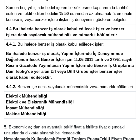
Son on beş yıl içinde bedel içeren bir sözleşme kapsamında taahhüt
edilen ve teklif edilen bedelin
% 50
oranından az olmamak üzere ihale
konusu iş veya benzer işlere ilişkin iş deneyimini gösteren belgeler.
4.4.Bu ihalede benzer iş olarak kabul edilecek işler ve benzer
işlere denk sayılacak mühendislik ve mimarlık bölümleri:
4.4.1.
Bu ihalede benzer iş olarak kabul edilecek işler:
Bu ihalede benzer iş olarak, Yapım İşlerinde İş Deneyiminde
Değerlendirilecek Benzer İşler için 11.06.2011 tarih ve 27961 sayılı
Resmi Gazetede Yayımlanan Yapım İşlerinde Benzer İş Gruplarına
Dair Tebliğ’de yer alan D/I veya D/III Grubu işler benzer işler
olarak kabul edilecektir.
4.4.2.
Benzer işe denk sayılacak mühendislik veya mimarlık bölümleri:
Elektrik Mühendisliği
Elektrik ve Elektronik Mühendisliği
İnşaat Mühendisliği
Makine Mühendisliği
5.
Ekonomik açıdan en avantajlı teklif fiyatla birlikte fiyat dışındaki
unsurlar da dikkate alınarak belirlenecektir.
Hesaplamada Kullanılacak Formül:
Toplam Puan=Teklif Fiyatı Puanı