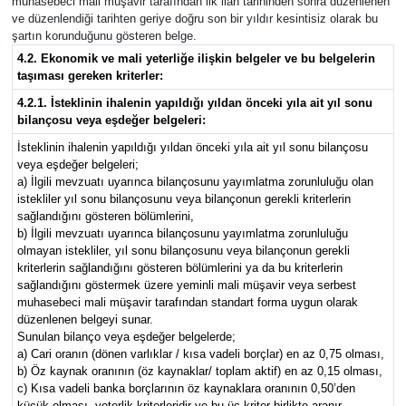
muhasebeci mali müşavir tarafından ilk ilan tarihinden sonra düzenlenen
ve düzenlendiği tarihten geriye doğru son bir yıldır kesintisiz olarak bu
şartın korunduğunu gösteren belge.
4.2. Ekonomik ve mali yeterliğe ilişkin belgeler ve bu belgelerin
taşıması gereken kriterler:
4.2.1. İsteklinin ihalenin yapıldığı yıldan önceki yıla ait yıl sonu
bilançosu veya eşdeğer belgeleri:
İsteklinin ihalenin yapıldığı yıldan önceki yıla ait yıl sonu bilançosu
veya eşdeğer belgeleri;
a) İlgili mevzuatı uyarınca bilançosunu yayımlatma zorunluluğu olan
istekliler yıl sonu bilançosunu veya bilançonun gerekli kriterlerin
sağlandığını gösteren bölümlerini,
b) İlgili mevzuatı uyarınca bilançosunu yayımlatma zorunluluğu
olmayan istekliler, yıl sonu bilançosunu veya bilançonun gerekli
kriterlerin sağlandığını gösteren bölümlerini ya da bu kriterlerin
sağlandığını göstermek üzere yeminli mali müşavir veya serbest
muhasebeci mali müşavir tarafından standart forma uygun olarak
düzenlenen belgeyi sunar.
Sunulan bilanço veya eşdeğer belgelerde;
a) Cari oranın (dönen varlıklar / kısa vadeli borçlar) en az 0,75 olması,
b) Öz kaynak oranının (öz kaynaklar/ toplam aktif) en az 0,15 olması,
c) Kısa vadeli banka borçlarının öz kaynaklara oranının 0,50’den
küçük olması, yeterlik kriterleridir ve bu üç kriter birlikte aranır.