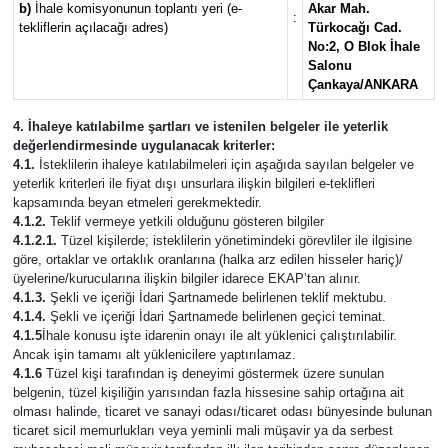
b)
İhale komisyonunun toplantı yeri (e-
Akar Mah.
:
tekliflerin açılacağı adres)
Türkocağı Cad.
No:2, O Blok İhale
Salonu
Çankaya/ANKARA
4. İhaleye katılabilme şartları ve istenilen belgeler ile yeterlik
değerlendirmesinde uygulanacak kriterler:
4.1.
İsteklilerin ihaleye katılabilmeleri için aşağıda sayılan belgeler ve
yeterlik kriterleri ile fiyat dışı unsurlara ilişkin bilgileri e-teklifleri
kapsamında beyan etmeleri gerekmektedir.
4.1.2.
Teklif vermeye yetkili olduğunu gösteren bilgiler
4.1.2.1.
Tüzel kişilerde; isteklilerin yönetimindeki görevliler ile ilgisine
göre, ortaklar ve ortaklık oranlarına (halka arz edilen hisseler hariç)/
üyelerine/kurucularına ilişkin bilgiler idarece EKAP’tan alınır.
4.1.3.
Şekli ve içeriği İdari Şartnamede belirlenen teklif mektubu.
4.1.4.
Şekli ve içeriği İdari Şartnamede belirlenen geçici teminat.
4.1.5
İhale konusu işte idarenin onayı ile alt yüklenici çalıştırılabilir.
Ancak işin tamamı alt yüklenicilere yaptırılamaz.
4.1.6
Tüzel kişi tarafından iş deneyimi göstermek üzere sunulan
belgenin, tüzel kişiliğin yarısından fazla hissesine sahip ortağına ait
olması halinde, ticaret ve sanayi odası/ticaret odası bünyesinde bulunan
ticaret sicil memurlukları veya yeminli mali müşavir ya da serbest