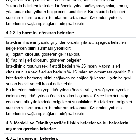
Yukarıda belirtilen kriterleri bir önceki yılda sağlayamayanlar, son üç
yıla kadar olan yılların belgelerini sunabilirler. Bu takdirde belgeleri
sunulan yılların parasal tutarlarının ortalaması üzerinden yeterlik
kriterlerinin sağlanıp sağlanmadığına bakılır.
4.2.2. İş hacmini gösteren belgeler:
İsteklinin ihalenin yapıldığı yıldan önceki yıla ait, aşağıda belirtilen
belgelerden birini sunması yeterlidir;
a) Toplam cirosunu gösteren gelir tablosu,
b) Yapım işleri cirosunu gösteren belgeler,
İsteklinin cirosunun teklif ettiği bedelin % 25 inden, yapım işleri
cirosunun ise teklif edilen bedelin % 15 inden az olmaması gerekir. Bu
kriterlerden herhangi birini sağlayan ve sağladığı kritere ilişkin belgeyi
sunan istekli yeterli kabul edilecektir.
Bu kriterleri ihalenin yapıldığı yıldan önceki yıl için sağlayamayanlar,
ihalenin yapıldığı yıldan önceki yıldan başlamak üzere birbirini takip
eden son altı yıla kadarki belgelerini sunabilirler. Bu takdirde, belgeleri
sunulan yılların parasal tutarlarının ortalaması üzerinden yeterlik
kriterlerinin sağlanıp sağlanmadığına bakılır.
4.3. Mesleki ve Teknik yeterliğe ilişkin belgeler ve bu belgelerin
taşıması gereken kriterler:
4.3.1. İş deneyim belgeleri: