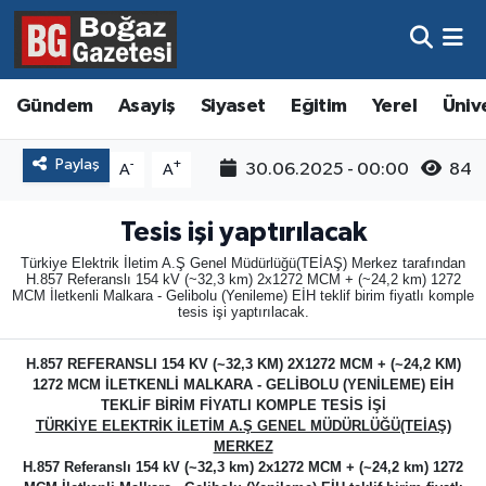
Asayiş
Hava Durumu
Gündem
Asayiş
Siyaset
Eğitim
Yerel
Üniv
Eğitim
Trafik Durumu
Paylaş
-
+
30.06.2025 - 00:00
84
A
A
Ekonomi
Süper Lig Puan Durumu ve Fikstür
Tesis işi yaptırılacak
Gündem
Tüm Manşetler
Türkiye Elektrik İletim A.Ş Genel Müdürlüğü(TEİAŞ) Merkez tarafından
H.857 Referanslı 154 kV (~32,3 km) 2x1272 MCM + (~24,2 km) 1272
MCM İletkenli Malkara - Gelibolu (Yenileme) EİH teklif birim fiyatlı komple
Kültür ve Sanat
Son Dakika Haberleri
tesis işi yaptırılacak.
Magazin
Haber Arşivi
H.857 REFERANSLI 154 KV (~32,3 KM) 2X1272 MCM + (~24,2 KM)
1272 MCM İLETKENLİ MALKARA - GELİBOLU (YENİLEME) EİH
TEKLİF BİRİM FİYATLI KOMPLE TESİS İŞİ
Resmi İlanlar
TÜRKİYE ELEKTRİK İLETİM A.Ş GENEL MÜDÜRLÜĞÜ(TEİAŞ)
MERKEZ
H.857 Referanslı 154 kV (~32,3 km) 2x1272 MCM + (~24,2 km) 1272
Sağlık