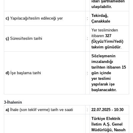
idari şartnameden
ulaşılabilir.
Tekirdağ,
c)
Yapılacağı/teslim edileceği yer
:
Çanakkale
Yer tesliminden
itibaren
327
ç)
Süresi/teslim tarihi
:
(ÜçyüzYirmiYedi)
takvim günüdür
.
Sözleşmenin
imzalandığı
tarihten itibaren 15
d)
İşe başlama tarihi
:
gün içinde
yer teslimi
yapılarak işe
başlanacaktır.
3-İhalenin
a)
İhale (son teklif verme) tarih ve saati
:
22.07.2025 - 10:30
Türkiye Elektrik
İletim A.Ş. Genel
Müdürlüğü, Nasuh