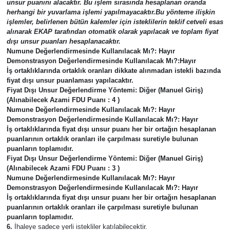
unsur puanını alacaktır. Bu işlem sırasında hesaplanan oranda
herhangi bir yuvarlama işlemi yapılmayacaktır.Bu yönteme ilişkin
işlemler, belirlenen bütün kalemler için isteklilerin teklif cetveli esas
alınarak EKAP tarafından otomatik olarak yapılacak ve toplam fiyat
dışı unsur puanları hesaplanacaktır.
Numune Değerlendirmesinde Kullanılacak Mı?:
Hayır
Demonstrasyon Değerlendirmesinde Kullanılacak Mı?:
Hayır
İş ortaklıklarında ortaklık oranları dikkate alınmadan istekli bazında
fiyat dışı unsur puanlaması yapılacaktır.
Fiyat Dışı Unsur Değerlendirme Yöntemi:
Diğer (Manuel Giriş)
(Alınabilecek Azami FDU Puanı : 4 )
Numune Değerlendirmesinde Kullanılacak Mı?:
Hayır
Demonstrasyon Değerlendirmesinde Kullanılacak Mı?:
Hayır
İş ortaklıklarında fiyat dışı unsur puanı her bir ortağın hesaplanan
puanlarının ortaklık oranları ile çarpılması suretiyle bulunan
puanların toplamıdır.
Fiyat Dışı Unsur Değerlendirme Yöntemi:
Diğer (Manuel Giriş)
(Alınabilecek Azami FDU Puanı : 3 )
Numune Değerlendirmesinde Kullanılacak Mı?:
Hayır
Demonstrasyon Değerlendirmesinde Kullanılacak Mı?:
Hayır
İş ortaklıklarında fiyat dışı unsur puanı her bir ortağın hesaplanan
puanlarının ortaklık oranları ile çarpılması suretiyle bulunan
puanların toplamıdır.
6.
İhaleye sadece yerli istekliler katılabilecektir.