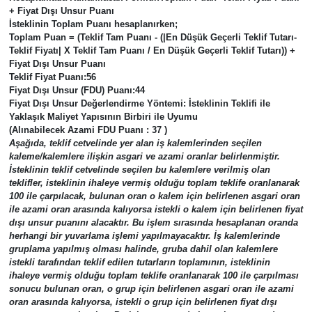
+ Fiyat Dışı Unsur Puanı
İsteklinin Toplam Puanı hesaplanırken;
Toplam Puan = (Teklif Tam Puanı - (|En Düşük Geçerli Teklif Tutarı-
Teklif Fiyatı| X Teklif Tam Puanı / En Düşük Geçerli Teklif Tutarı)) +
Fiyat Dışı Unsur Puanı
Teklif Fiyat Puanı:
56
Fiyat Dışı Unsur (FDU) Puanı:
44
Fiyat Dışı Unsur Değerlendirme Yöntemi:
İsteklinin Teklifi ile
Yaklaşık Maliyet Yapısının Birbiri ile Uyumu
(Alınabilecek Azami FDU Puanı : 37 )
Aşağıda, teklif cetvelinde yer alan iş kalemlerinden seçilen
kaleme/kalemlere ilişkin asgari ve azami oranlar belirlenmiştir.
İsteklinin teklif cetvelinde seçilen bu kalemlere verilmiş olan
teklifler, isteklinin ihaleye vermiş olduğu toplam teklife oranlanarak
100 ile çarpılacak, bulunan oran o kalem için belirlenen asgari oran
ile azami oran arasında kalıyorsa istekli o kalem için belirlenen fiyat
dışı unsur puanını alacaktır. Bu işlem sırasında hesaplanan oranda
herhangi bir yuvarlama işlemi yapılmayacaktır. İş kalemlerinde
gruplama yapılmış olması halinde, gruba dahil olan kalemlere
istekli tarafından teklif edilen tutarların toplamının, isteklinin
ihaleye vermiş olduğu toplam teklife oranlanarak 100 ile çarpılması
sonucu bulunan oran, o grup için belirlenen asgari oran ile azami
oran arasında kalıyorsa, istekli o grup için belirlenen fiyat dışı