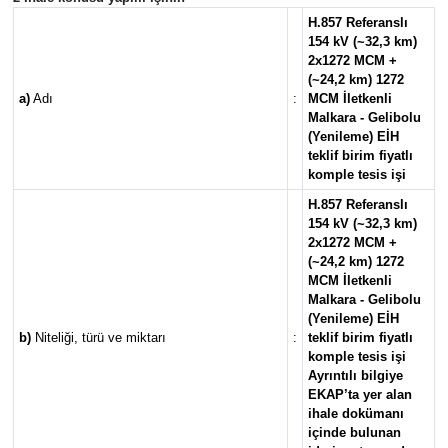
H.857 Referanslı
154 kV (~32,3 km)
2x1272 MCM +
(~24,2 km) 1272
a)
Adı
:
MCM İletkenli
Malkara - Gelibolu
(Yenileme) EİH
teklif birim fiyatlı
komple tesis işi
H.857 Referanslı
154 kV (~32,3 km)
2x1272 MCM +
(~24,2 km) 1272
MCM İletkenli
Malkara - Gelibolu
(Yenileme) EİH
b)
Niteliği, türü ve miktarı
:
teklif birim fiyatlı
komple tesis işi
Ayrıntılı bilgiye
EKAP’ta yer alan
ihale dokümanı
içinde bulunan