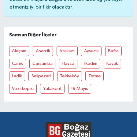
etmeniz iyi bir fikir olacaktır.
Samsun Diğer İlçeler
Alaçam
Asarcik
Atakum
Ayvacik
Bafra
Canik
Çarşamba
Havza
İlkadim
Kavak
Ladik
Salipazari
Tekkeköy
Terme
Vezirköprü
Yakakent
19 Mayis