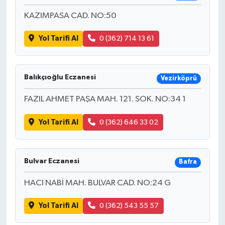
KAZIMPASA CAD. NO:50
Yol Tarifi Al
0 (362) 714 13 61
Balıkçıoğlu Eczanesi
Vezirköprü
FAZIL AHMET PAŞA MAH. 121. SOK. NO:34 1
Yol Tarifi Al
0 (362) 646 33 02
Bulvar Eczanesi
Bafra
HACI NABİ MAH. BULVAR CAD. NO:24 G
Yol Tarifi Al
0 (362) 543 55 57