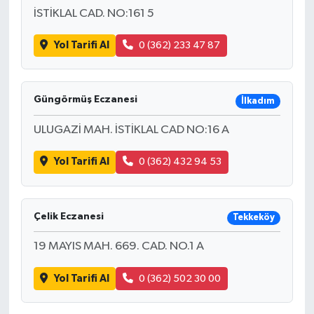
İSTİKLAL CAD. NO:161 5
Yol Tarifi Al
0 (362) 233 47 87
Güngörmüş Eczanesi
İlkadım
ULUGAZİ MAH. İSTİKLAL CAD NO:16 A
Yol Tarifi Al
0 (362) 432 94 53
Çelik Eczanesi
Tekkeköy
19 MAYIS MAH. 669. CAD. NO.1 A
Yol Tarifi Al
0 (362) 502 30 00