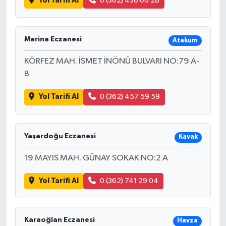
Yol Tarifi Al
0 (362) 436 00 28
Marina Eczanesi
Atakum
KÖRFEZ MAH. İSMET İNÖNÜ BULVARI NO:79 A-
B
Yol Tarifi Al
0 (362) 457 59 59
Yaşardoğu Eczanesi
Kavak
19 MAYIS MAH. GÜNAY SOKAK NO:2 A
Yol Tarifi Al
0 (362) 741 29 04
Karaoğlan Eczanesi
Havza