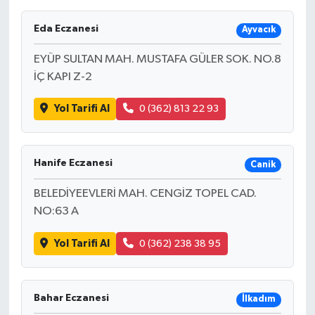
Eda Eczanesi
Ayvacık
EYÜP SULTAN MAH. MUSTAFA GÜLER SOK. NO.8
İÇ KAPI Z-2
Yol Tarifi Al
0 (362) 813 22 93
Hanife Eczanesi
Canik
BELEDİYEEVLERİ MAH. CENGİZ TOPEL CAD.
NO:63 A
Yol Tarifi Al
0 (362) 238 38 95
Bahar Eczanesi
İlkadım