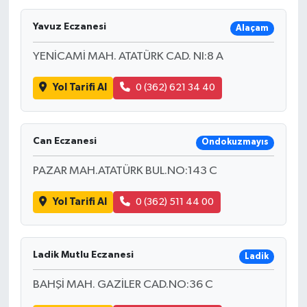
Yavuz Eczanesi
Alaçam
YENİCAMİ MAH. ATATÜRK CAD. NI:8 A
Yol Tarifi Al
0 (362) 621 34 40
Can Eczanesi
Ondokuzmayıs
PAZAR MAH.ATATÜRK BUL.NO:143 C
Yol Tarifi Al
0 (362) 511 44 00
Ladik Mutlu Eczanesi
Ladik
BAHŞİ MAH. GAZİLER CAD.NO:36 C