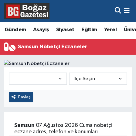
Asayiş
Hava Durumu
Gündem
Asayiş
Siyaset
Eğitim
Yerel
Üniv
Eğitim
Trafik Durumu
Samsun Nöbetçi Eczaneler
Ekonomi
Süper Lig Puan Durumu ve Fikstür
Gündem
Tüm Manşetler
Kültür ve Sanat
Son Dakika Haberleri
Paylaş
Magazin
Haber Arşivi
Resmi İlanlar
Samsun
07 Ağustos 2026 Cuma nöbetçi
Sağlık
eczane adres, telefon ve konumları