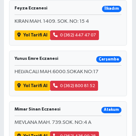
Feyza Eczanesi
İlkadım
KIRAN MAH. 1409. SOK. NO: 15 4
Yol Tarifi Al
0 (362) 447 47 07
Yunus Emre Eczanesi
Çarşamba
HELVACALI MAH.6000.SOKAK NO:17
Yol Tarifi Al
0 (362) 800 81 52
Mimar Sinan Eczanesi
Atakum
MEVLANA MAH. 739.SOK. NO:4 A