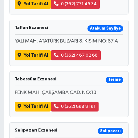
Yol Tarifi Al
0 (362) 771 45 34
Taflan Eczanesi
Atakum Sayfiye
YALI MAH. ATATÜRK BULVARI 8. KISIM NO:67 A
Yol Tarifi Al
0 (362) 467 02 68
Tebessüm Eczanesi
Terme
FENK MAH. ÇARŞAMBA CAD. NO:13
Yol Tarifi Al
0 (362) 888 81 81
Salıpazarı Eczanesi
Salıpazarı