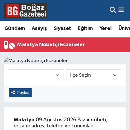
Asayiş
Hava Durumu
Gündem
Asayiş
Siyaset
Eğitim
Yerel
Üniv
Eğitim
Trafik Durumu
Malatya Nöbetçi Eczaneler
Ekonomi
Süper Lig Puan Durumu ve Fikstür
Gündem
Tüm Manşetler
Kültür ve Sanat
Son Dakika Haberleri
Paylaş
Magazin
Haber Arşivi
Resmi İlanlar
Malatya
09 Ağustos 2026 Pazar nöbetçi
Sağlık
eczane adres, telefon ve konumları