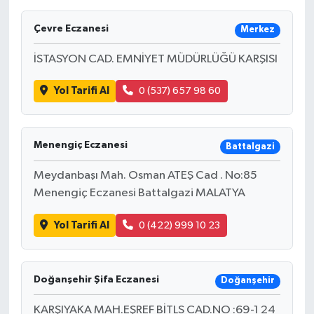
Çevre Eczanesi
Merkez
İSTASYON CAD. EMNİYET MÜDÜRLÜĞÜ KARŞISI
Yol Tarifi Al
0 (537) 657 98 60
Menengiç Eczanesi
Battalgazi
Meydanbaşı Mah. Osman ATEŞ Cad . No:85
Menengiç Eczanesi Battalgazi MALATYA
Yol Tarifi Al
0 (422) 999 10 23
Doğanşehir Şifa Eczanesi
Doğanşehir
KARŞIYAKA MAH.EŞREF BİTLS CAD.NO :69-1 24