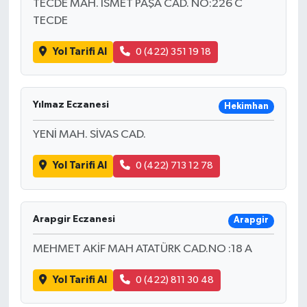
TECDE MAH. İSMET PAŞA CAD. NO:226 C
TECDE
Yol Tarifi Al
0 (422) 351 19 18
Yılmaz Eczanesi
Hekimhan
YENİ MAH. SİVAS CAD.
Yol Tarifi Al
0 (422) 713 12 78
Arapgir Eczanesi
Arapgir
MEHMET AKİF MAH ATATÜRK CAD.NO :18 A
Yol Tarifi Al
0 (422) 811 30 48