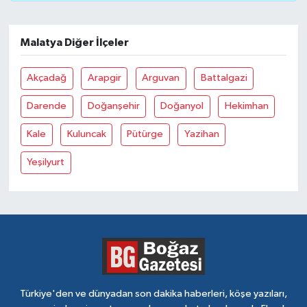
Malatya Diğer İlçeler
Akçadağ
Arapgir
Arguvan
Battalgazi
Darende
Doğanşehir
Doğanyol
Hekimhan
Kale
Kuluncak
Pütürge
Yazihan
Yeşilyurt
Türkiye'den ve dünyadan son dakika haberleri, köşe yazıları,