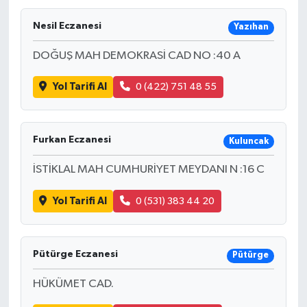
Nesil Eczanesi
Yazıhan
DOĞUŞ MAH DEMOKRASİ CAD NO :40 A
Yol Tarifi Al
0 (422) 751 48 55
Furkan Eczanesi
Kuluncak
İSTİKLAL MAH CUMHURİYET MEYDANI N :16 C
Yol Tarifi Al
0 (531) 383 44 20
Pütürge Eczanesi
Pütürge
HÜKÜMET CAD.