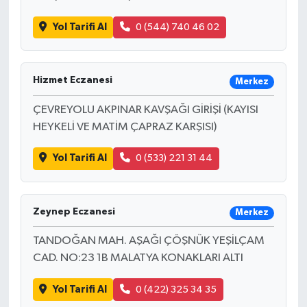
Yol Tarifi Al
0 (544) 740 46 02
Hizmet Eczanesi
Merkez
ÇEVREYOLU AKPINAR KAVŞAĞI GİRİŞİ (KAYISI
HEYKELİ VE MATİM ÇAPRAZ KARŞISI)
Yol Tarifi Al
0 (533) 221 31 44
Zeynep Eczanesi
Merkez
TANDOĞAN MAH. AŞAĞI ÇÖŞNÜK YEŞİLÇAM
CAD. NO:23 1B MALATYA KONAKLARI ALTI
Yol Tarifi Al
0 (422) 325 34 35