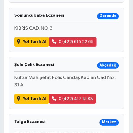
Somuncubaba Eczanesi
Darende
KIBRIS CAD. NO:3
Yol Tarifi Al
0 (422) 615 22 65
Şule Çelik Eczanesi
Akçadağ
Kültür Mah.Şehit Polis Candaş Kaplan Cad No :
31 A
Yol Tarifi Al
0 (422) 417 15 88
Tolga Eczanesi
Merkez