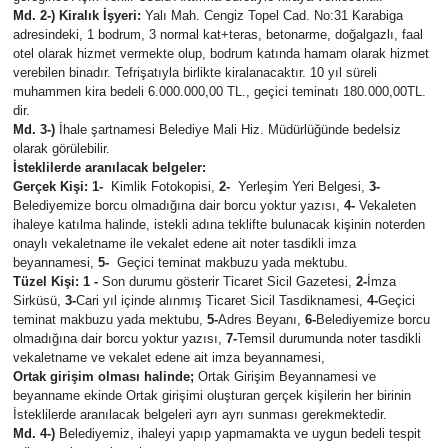
Md. 2-)
Kiralık İşyeri:
Yalı Mah. Cengiz Topel Cad. No:31 Karabiga
adresindeki, 1 bodrum, 3 normal kat+teras, betonarme, doğalgazlı, faal
otel olarak hizmet vermekte olup, bodrum katında hamam olarak hizmet
verebilen binadır. Tefrişatıyla birlikte kiralanacaktır. 10 yıl süreli
muhammen kira bedeli 6.000.000,00 TL., geçici teminatı 180.000,00TL.
dir.
Md. 3-)
İhale şartnamesi Belediye Mali Hiz. Müdürlüğünde bedelsiz
olarak görülebilir.
İsteklilerde aranılacak belgeler:
Gerçek Kişi:
1-
Kimlik Fotokopisi,
2-
Yerleşim Yeri Belgesi,
3-
Belediyemize borcu olmadığına dair borcu yoktur yazısı,
4-
Vekaleten
ihaleye katılma halinde, istekli adına teklifte bulunacak kişinin noterden
onaylı vekaletname ile vekalet edene ait noter tasdikli imza
beyannamesi,
5-
Geçici teminat makbuzu yada mektubu.
Tüzel Kişi: 1 -
Son durumu gösterir Ticaret Sicil Gazetesi,
2-
İmza
Sirküsü,
3-
Cari yıl içinde alınmış Ticaret Sicil Tasdiknamesi,
4-
Geçici
teminat makbuzu yada mektubu,
5-
Adres Beyanı,
6-
Belediyemize borcu
olmadığına dair borcu yoktur yazısı,
7-
Temsil durumunda noter tasdikli
vekaletname ve vekalet edene ait imza beyannamesi,
Ortak girişim olması halinde;
Ortak Girişim Beyannamesi ve
beyanname ekinde Ortak girişimi oluşturan gerçek kişilerin her birinin
İsteklilerde aranılacak belgeleri ayrı ayrı sunması gerekmektedir.
Md. 4-)
Belediyemiz, ihaleyi yapıp yapmamakta ve uygun bedeli tespit