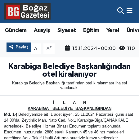
Asayiş
Hava Durumu
Gündem
Asayiş
Siyaset
Eğitim
Yerel
Üniv
Eğitim
Trafik Durumu
Paylaş
-
+
15.11.2024 - 00:00
110
A
A
Ekonomi
Süper Lig Puan Durumu ve Fikstür
Karabiga Belediye Başkanlığından
Gündem
Tüm Manşetler
otel kiralanıyor
Karabiga Belediye Başkanlığı tarafından otel kiralanması ihalesi
Kültür ve Sanat
Son Dakika Haberleri
yapılacak.
Magazin
Haber Arşivi
İ L A N
KARABİGA BELEDİYE BAŞKANLIĞINDAN
Md. 1-)
Belediyemize ait 1 adet işyeri, 25.11.2024 Pazartesi günü saat
Resmi İlanlar
14:00’da, Zeytinlik Mah. Nato Cad. No:1 Karabiga-Biga/ÇANAKKALE
adresindeki Belediye Hizmet Binası Encümen toplantı salonunda,
Encümen huzurunda 2886 sayılı Kanunun 45 ve 46 ncı maddeleri
Sağlık
gereğince Açık Teklif Usulü Arttırma suretiyle kiraya verilecektir.