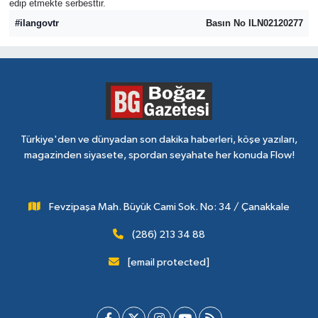
edip etmekte serbesttir.
#ilangovtr
Basın No ILN02120277
Türkiye'den ve dünyadan son dakika haberleri, köşe yazıları,
magazinden siyasete, spordan seyahate her konuda Flow!
Fevzipaşa Mah. Büyük Cami Sok. No: 34 / Çanakkale
(286) 213 34 88
[email protected]