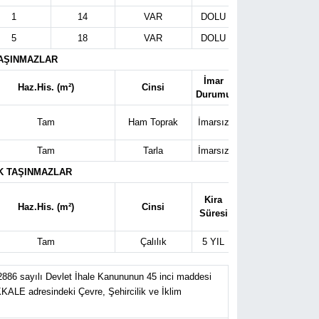
1
14
VAR
DOLU
Konut Alanı
5
18
VAR
DOLU
Konut Alanı
TAŞINMAZLAR
İmar
Tahmini
Haz.His. (m²)
Cinsi
G
Durumu
Bedel TL
Tam
Ham Toprak
İmarsız
210.000,00
Tam
Tarla
İmarsız
2.750.000,00
K TAŞINMAZLAR
Tahmini İlk
Kira
Haz.His. (m²)
Cinsi
Yıl Kira
G
Süresi
Bedeli TL
Tam
Çalılık
5 YIL
29.000,00
2886 sayılı Devlet İhale Kanununun 45 inci maddesi
KKALE adresindeki Çevre, Şehircilik ve İklim