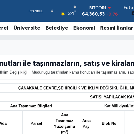
Foto 
BITCOIN
°
24
64.360,53
-0.76
DOLAR
47,7143
0.16
erel
Üniversite
Belediye
Ekonomi
Resmi İlanlar
EURO
55,0317
-0.02
STERLİN
64,2463
0.07
GRAM ALTIN
tları ile taşınmazların, satış ve kirala
6574.81
1.44
BİST100
klim Değişikliği İl Müdürlüğü tarafından kamu konutları ile taşınmazların, sat
13.887
64
ÇANAKKALE ÇEVRE,ŞEHİRCİLİK VE İKLİM DEĞİŞİKLİĞİ İL 
SATIŞI YAPILACAK K
Ana Taşınmaz Bilgileri
Kat Mülkiyeti/İrti
Ana
Taşınmaz
Arsa
Ada
Parsel
Blok No
Yüzölçümü
Payı
(m²)