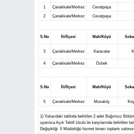
1
Çanakkale/Merkez
Cevatpaşa
2
Çanakkale/Merkez
Cevatpaşa
S.No
İli/İlçesi
Mah/Köyü
Soka
3
Çanakkale/Merkez
Karacalar
K
4
Çanakkale/Merkez
Özbek
S.No
İli/İlçesi
Mah/Köyü
Soka
5
Çanakkale/Merkez
Musaköy
Köy
1) Yukarıdaki tabloda belirtilen 2 adet Bağımsız Böl
uyarınca Açık Teklif Usulü ile karşılarında belirtile
Değişikliği İl Müdürlüğü hizmet binası toplantı salon