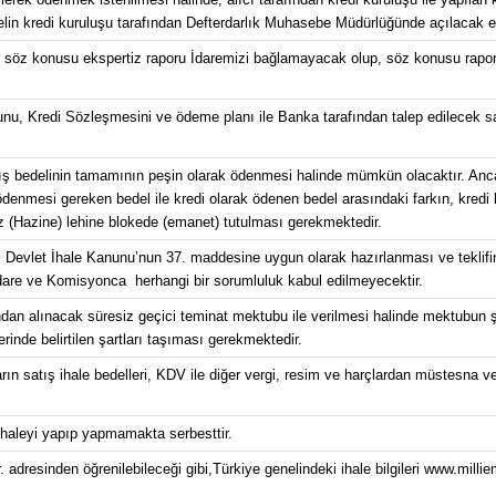
elin kredi kuruluşu tarafından Defterdarlık Muhasebe Müdürlüğünde açılacak 
 söz konusu ekspertiz raporu İdaremizi bağlamayacak olup, söz konusu rapora 
u, Kredi Sözleşmesini ve ödeme planı ile Banka tarafından talep edilecek sai
ış bedelinin tamamının peşin olarak ödenmesi halinde mümkün olacaktır. Anca
nmesi gereken bedel ile kredi olarak ödenen bedel arasındaki farkın, kredi 
 (Hazine) lehine blokede (emanet) tutulması gerekmektedir.
lı Devlet İhale Kanunu’nun 37. maddesine uygun olarak hazırlanması ve teklifi
are ve Komisyonca herhangi bir sorumluluk kabul edilmeyecektir.
dan alınacak süresiz geçici teminat mektubu ile verilmesi halinde mektubun ş
nde belirtilen şartları taşıması gerekmektedir.
ın satış ihale bedelleri, KDV ile diğer vergi, resim ve harçlardan müstesna ve
ihaleyi yapıp yapmamakta serbesttir.
. adresinden öğrenilebileceği gibi,Türkiye genelindeki ihale bilgileri www.millie