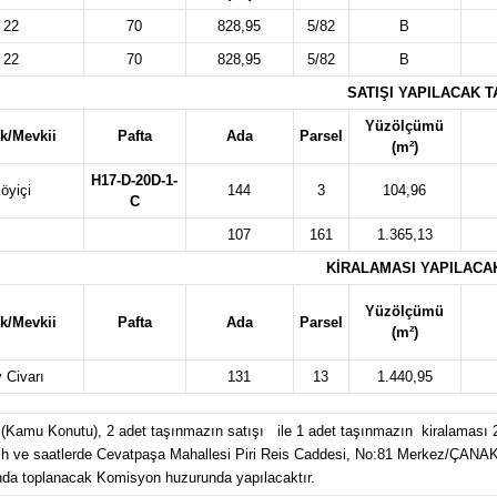
22
70
828,95
5/82
B
22
70
828,95
5/82
B
SATIŞI YAPILACAK 
Yüzölçümü
k/Mevkii
Pafta
Ada
Parsel
(m²)
H17-D-20D-1-
öyiçi
144
3
104,96
C
107
161
1.365,13
KİRALAMASI YAPILACA
Yüzölçümü
k/Mevkii
Pafta
Ada
Parsel
(m²)
 Civarı
131
13
1.440,95
üm(Kamu Konutu), 2 adet taşınmazın satışı ile 1 adet taşınmazın kiralaması 
n tarih ve saatlerde Cevatpaşa Mahallesi Piri Reis Caddesi, No:81 Merkez/ÇANA
unda toplanacak Komisyon huzurunda yapılacaktır.