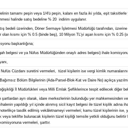
in tamamı peşin veya 1/4'ü peşin, kalanı en fazla iki yılda, eşit taksitlerle v
enmesi halinde satış bedeline % 20 indirim uygulanır.
atış bedeli üzerinden, Döner Sermaye İşletmesi Müdürlüğü tarafından, üzerine 
 olan kısmı için % 0.5 (binde beş), 10 Milyon TL'yi aşan kısmı için % 0.25 (on
misyonu başkanlığına;
etgah belgesi ve ya Nüfus Müdürlüğünden onaylı adres belgesi) ihale komisyon
yanı,
 Nufüs Cüzdanı suretini vermeleri, tüzel kişilerin ise vergi kimlik numaralarını
e Bağımsız Bölüm Bilgilerinin (Ada-Parsel-Blok-Kat ve Daire No) açıkça yazılm
ğişikliği İl Müdürlükleri veya Milli Emlak Şefliklerince tespit edilecek diğer bel
len şartlardan ayrı olarak, idare merkezlerinin bulunduğu yer mahkemesinden ve
lenin yapıldığı yıl içinde alınmış sicil kayıt belgesi ile tüzel kişilik adına ih
r noterlikçe tasdik edilmiş vekâletnameyi vermeleri; kamu tüzel kişilerinin ise, yu
k veya teklifte bulunacak kişilerin tüzel kişiliği temsile yetkili olduğunu belirti
komisyonuna vermeleri, şarttır.