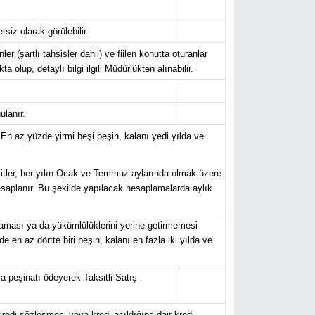
iz olarak görülebilir.
er (şartlı tahsisler dahil) ve fiilen konutta oturanlar
lup, detaylı bilgi ilgili Müdürlükten alınabilir.
ulanır.
 En az yüzde yirmi beşi peşin, kalanı yedi yılda ve
tler, her yılın Ocak ve Temmuz aylarında olmak üzere
 hesaplanır. Bu şekilde yapılacak hesaplamalarda aylık
nmaması ya da yükümlülüklerini yerine getirmemesi
e en az dörtte biri peşin, kalanı en fazla iki yılda ve
a peşinatı ödeyerek Taksitli Satış
 kredi sözleşmesi veya kredi açıldığına dair kredi