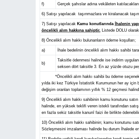
f)
Gerçek şahıslar adına vekâleten katılacakları
6) Satışı yapılacak taşınmazlara ve kiralanacak taşınm
7) Satışı yapılacak
Kamu konutlarında
İhalenin yapı
öncelikli alım hakkına sahiptir.
Listede DOLU olarak be
8) Öncelikli alım hakkı
bulunanların
ödeme koşulları;
a)
İhale bedelinin öncelikli alım hakkı sahibi t
Taksitle ödenmesi halinde ise indirim uygulan
b)
seksen dört taksitle 3. En az yüzde otuzu peşi
*Öncelikli alım hakkı sahibi bu ödeme seçeneklerind
yılda iki kez Türkiye İstatistik Kurumunun her ay için 
değişim oranları toplamının yıllık % 12 geçmesi hali
9) Öncelikli alım hakkı sahibinin kamu konutunu satın 
halinde, en yüksek teklifi veren istekli tarafından satış
en fazla sekiz taksitle kanunî faizi ile birlikte ödenebilir
10) Öncelikli alım hakkı sahibinin; kamu konutunu satı
Sözleşmesini imzalaması halinde bu durum İhalede en yük
11) Bedelin yetkili kredi kuruluşlarından kredi temin ed