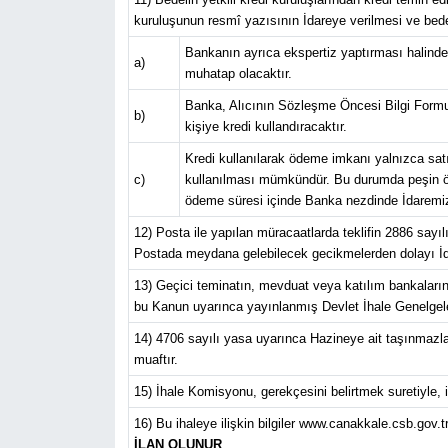
kuruluşunun resmî yazısının İdareye verilmesi ve bed
Bankanın ayrıca ekspertiz yaptırması halinde
a)
muhatap olacaktır.
Banka, Alıcının Sözleşme Öncesi Bilgi Formun
b)
kişiye kredi kullandıracaktır.
Kredi kullanılarak ödeme imkanı yalnızca sat
c)
kullanılması mümkündür. Bu durumda peşin öde
ödeme süresi içinde Banka nezdinde İdaremiz
12) Posta ile yapılan müracaatlarda teklifin 2886 sayı
Postada meydana gelebilecek gecikmelerden dolayı İd
13) Geçici teminatın, mevduat veya katılım bankaların
bu Kanun uyarınca yayınlanmış Devlet İhale Genelgeleri
14) 4706 sayılı yasa uyarınca Hazineye ait taşınmazlar
muaftır.
15) İhale Komisyonu, gerekçesini belirtmek suretiyle, 
16) Bu ihaleye ilişkin bilgiler www.canakkale.csb.gov.tr
İLAN OLUNUR