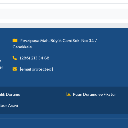
Fevzipaşa Mah. Büyük Cami Sok. No: 34 /
Çanakkale
(286) 213 34 88
e
er
[email protected]
afik Durumu
Puan Durumu ve Fikstür
ber Arşivi