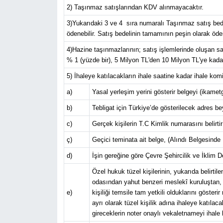
2) Taşınmaz satışlarından KDV alınmayacaktır.
3)Yukarıdaki 3 ve 4 sıra numaralı Taşınmaz satış bedelin
ödenebilir. Satış bedelinin tamamının peşin olarak öd
4)Hazine taşınmazlarının; satış işlemlerinde oluşan s
% 1 (yüzde bir), 5 Milyon TL'den 10 Milyon TL'ye kadar
5) İhaleye katılacakların ihale saatine kadar ihale ko
a)
Yasal yerleşim yerini gösterir belgeyi (ikam
b)
Tebligat için Türkiye’de gösterilecek adres be
c)
Gerçek kişilerin T.C Kimlik numarasını belirtir
ç)
Geçici teminata ait belge, (Alındı Belgesind
d)
İşin gereğine göre Çevre Şehircilik ve İklim De
Özel hukuk tüzel kişilerinin, yukarıda belirti
odasından yahut benzeri meslekî kuruluştan, iha
e)
kişiliği temsile tam yetkili olduklarını gösteri
ayrı olarak tüzel kişilik adına ihaleye katılaca
gireceklerin noter onaylı vekaletnameyi ihale 