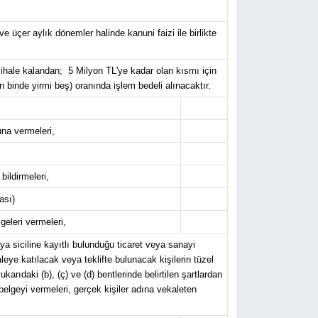
e üçer aylık dönemler halinde kanuni faizi ile birlikte
ihale kalandan; 5 Milyon TL'ye kadar olan kısmı için
 binde yirmi beş) oranında işlem bedeli alınacaktır.
una vermeleri,
 bildirmeleri,
ası)
geleri vermeleri,
ya siciline kayıtlı bulunduğu ticaret veya sanayi
aleye katılacak veya teklifte bulunacak kişilerin tüzel
karıdaki (b), (ç) ve (d) bentlerinde belirtilen şartlardan
r belgeyi vermeleri, gerçek kişiler adına vekaleten