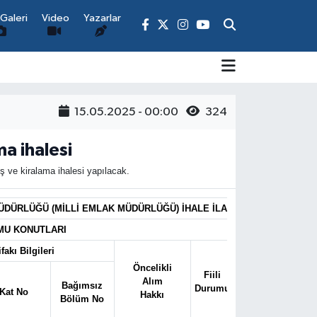
Galeri
Video
Yazarlar
15.05.2025 - 00:00
324
ma ihalesi
ış ve kiralama ihalesi yapılacak.
MÜDÜRLÜĞÜ (MİLLİ EMLAK MÜDÜRLÜĞÜ) İHALE İLANI
AMU KONUTLARI
fakı Bilgileri
Öncelikli
Fiili
İmar
Tah
Alım
Bağımsız
Durumu
Durumu
Kat No
Hakkı
Bölüm No