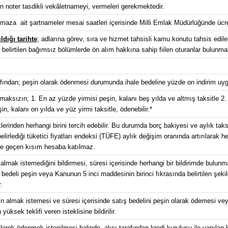
n noter tasdikli vekâletnameyi, vermeleri gerekmektedir.
aza ait şartnameler mesai saatleri içerisinde Milli Emlak Müdürlüğünde ücrets
ldığı tarihte
; adlarına görev, sıra ve hizmet tahsisli kamu konutu tahsis edilenl
lirtilen bağımsız bölümlerde ön alım hakkına sahip fiilen oturanlar bulunmakta o
arafından; peşin olarak ödenmesi durumunda ihale bedeline yüzde on indirim uyg
maksızın; 1. En az yüzde yirmisi peşin, kalanı beş yılda ve altmış taksitle 2.
n, kalanı on yılda ve yüz yirmi taksitle, ödenebilir.*
en herhangi birini tercih edebilir. Bu durumda borç bakiyesi ve aylık taksi
belirlediği tüketici fiyatları endeksi (TÜFE) aylık değişim oranında artırılarak
nde geçen kısım hesaba katılmaz.
almak istemediğini bildirmesi, süresi içerisinde herhangi bir bildirimde bulu
 bedeli peşin veya Kanunun 5 inci maddesinin birinci fıkrasında belirtilen şekild
.
n almak istemesi ve süresi içerisinde satış bedelini peşin olarak ödemesi vey
sek teklifi veren isteklisine bildirilir.
ilerek ödenmek istenilmesi halinde, alıcı tarafından kredi kuruluşu ile yapılan