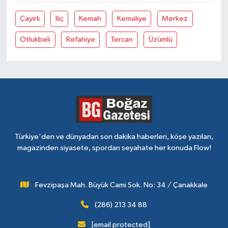
Çayirli
İliç
Kemah
Kemaliye
Merkez
Otlukbeli
Refahiye
Tercan
Üzümlü
Türkiye'den ve dünyadan son dakika haberleri, köşe yazıları,
magazinden siyasete, spordan seyahate her konuda Flow!
Fevzipaşa Mah. Büyük Cami Sok. No: 34 / Çanakkale
(286) 213 34 88
[email protected]