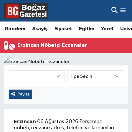
Asayiş
Hava Durumu
Gündem
Asayiş
Siyaset
Eğitim
Yerel
Üniv
Eğitim
Trafik Durumu
Erzincan Nöbetçi Eczaneler
Ekonomi
Süper Lig Puan Durumu ve Fikstür
Gündem
Tüm Manşetler
Kültür ve Sanat
Son Dakika Haberleri
Paylaş
Magazin
Haber Arşivi
Resmi İlanlar
Erzincan
06 Ağustos 2026 Perşembe
Sağlık
nöbetçi eczane adres, telefon ve konumları