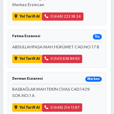
Merkez Erzincan
Yol Tarifi Al
0 (446) 223 38 24
Fatma Eczanesi
İliç
ABDULLAHPAŞA MAH.HÜKÜMET CAD.NO:17 B
Yol Tarifi Al
0 (541) 636 89 83
Derman Eczanesi
Merkez
BAŞBAĞLAR MAH.TEKİN CİVAŞ CAD.1429
SOK.NO:1 A
Yol Tarifi Al
0 (446) 214 13 87