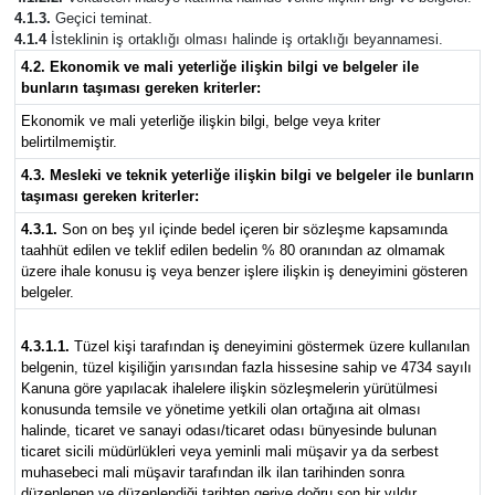
4.1.3.
Geçici teminat.
4.1.4
İsteklinin iş ortaklığı olması halinde iş ortaklığı beyannamesi.
4.2. Ekonomik ve mali yeterliğe ilişkin bilgi ve belgeler ile
bunların taşıması gereken kriterler:
Ekonomik ve mali yeterliğe ilişkin bilgi, belge veya kriter
belirtilmemiştir.
4.3. Mesleki ve teknik yeterliğe ilişkin bilgi ve belgeler ile bunların
taşıması gereken kriterler:
4.3.1.
Son on beş yıl içinde bedel içeren bir sözleşme kapsamında
taahhüt edilen ve teklif edilen bedelin % 80 oranından az olmamak
üzere ihale konusu iş veya benzer işlere ilişkin iş deneyimini gösteren
belgeler.
4.3.1.1.
Tüzel kişi tarafından iş deneyimini göstermek üzere kullanılan
belgenin, tüzel kişiliğin yarısından fazla hissesine sahip ve 4734 sayılı
Kanuna göre yapılacak ihalelere ilişkin sözleşmelerin yürütülmesi
konusunda temsile ve yönetime yetkili olan ortağına ait olması
halinde, ticaret ve sanayi odası/ticaret odası bünyesinde bulunan
ticaret sicili müdürlükleri veya yeminli mali müşavir ya da serbest
muhasebeci mali müşavir tarafından ilk ilan tarihinden sonra
düzenlenen ve düzenlendiği tarihten geriye doğru son bir yıldır