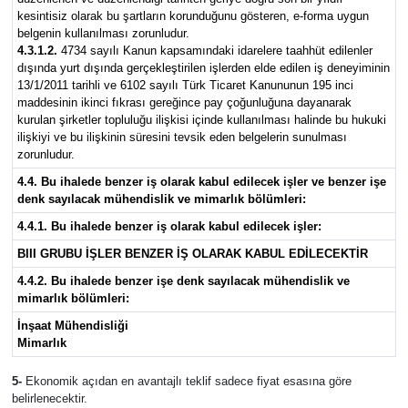
kesintisiz olarak bu şartların korunduğunu gösteren, e-forma uygun
belgenin kullanılması zorunludur.
4.3.1.2.
4734 sayılı Kanun kapsamındaki idarelere taahhüt edilenler
dışında yurt dışında gerçekleştirilen işlerden elde edilen iş deneyiminin
13/1/2011 tarihli ve 6102 sayılı Türk Ticaret Kanununun 195 inci
maddesinin ikinci fıkrası gereğince pay çoğunluğuna dayanarak
kurulan şirketler topluluğu ilişkisi içinde kullanılması halinde bu hukuki
ilişkiyi ve bu ilişkinin süresini tevsik eden belgelerin sunulması
zorunludur.
4.4. Bu ihalede benzer iş olarak kabul edilecek işler ve benzer işe
denk sayılacak mühendislik ve mimarlık bölümleri:
4.4.1. Bu ihalede benzer iş olarak kabul edilecek işler:
BIII GRUBU İŞLER BENZER İŞ OLARAK KABUL EDİLECEKTİR
4.4.2. Bu ihalede benzer işe denk sayılacak mühendislik ve
mimarlık bölümleri:
İnşaat Mühendisliği
Mimarlık
5-
Ekonomik açıdan en avantajlı teklif sadece fiyat esasına göre
belirlenecektir.