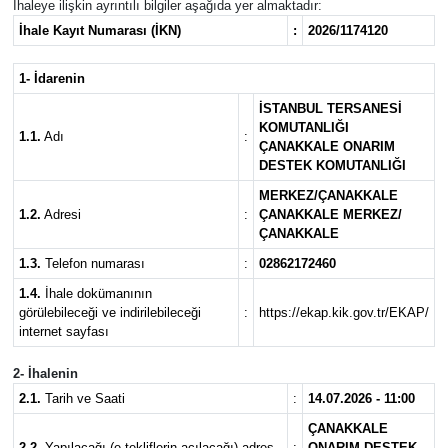
İhaleye ilişkin ayrıntılı bilgiler aşağıda yer almaktadır:
İhale Kayıt Numarası (İKN)
:
2026/1174120
1- İdarenin
İSTANBUL TERSANESİ
KOMUTANLIĞI
1.1.
Adı
:
ÇANAKKALE ONARIM
DESTEK KOMUTANLIĞI
MERKEZ/ÇANAKKALE
1.2.
Adresi
:
ÇANAKKALE MERKEZ/
ÇANAKKALE
1.3.
Telefon numarası
:
02862172460
1.4.
İhale dokümanının
görülebileceği ve indirilebileceği
:
https://ekap.kik.gov.tr/EKAP/
internet sayfası
2- İhalenin
2.1.
Tarih ve Saati
:
14.07.2026 - 11:00
ÇANAKKALE
2.2.
Yapılacağı (e-tekliflerin açılacağı) adres
:
ONARIM DESTEK