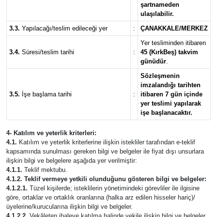
şartnameden
ulaşılabilir.
3.3.
Yapılacağı/teslim edileceği yer
:
ÇANAKKALE/MERKEZ
Yer tesliminden itibaren
3.4.
Süresi/teslim tarihi
:
45 (KırkBeş) takvim
günüdür
.
Sözleşmenin
imzalandığı tarihten
3.5.
İşe başlama tarihi
:
itibaren 7 gün içinde
yer teslimi yapılarak
işe başlanacaktır.
4- Katılım ve yeterlik kriterleri:
4.1.
Katılım ve yeterlik kriterlerine ilişkin istekliler tarafından e-teklif
kapsamında sunulması gereken bilgi ve belgeler ile fiyat dışı unsurlara
ilişkin bilgi ve belgelere aşağıda yer verilmiştir:
4.1.1.
Teklif mektubu.
4.1.2. Teklif vermeye yetkili olunduğunu gösteren bilgi ve belgeler:
4.1.2.1.
Tüzel kişilerde; isteklilerin yönetimindeki görevliler ile ilgisine
göre, ortaklar ve ortaklık oranlarına (halka arz edilen hisseler hariç)/
üyelerine/kurucularına ilişkin bilgi ve belgeler.
4.1.2.2.
Vekâleten ihaleye katılma halinde vekile ilişkin bilgi ve belgeler.