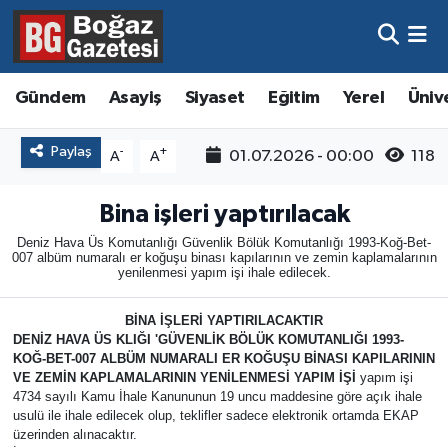
Asayiş
Hava Durumu
Gündem
Asayiş
Siyaset
Eğitim
Yerel
Üniv
Eğitim
Trafik Durumu
Paylaş
-
+
01.07.2026 - 00:00
118
A
A
Ekonomi
Süper Lig Puan Durumu ve Fikstür
Bina işleri yaptırılacak
Gündem
Tüm Manşetler
Deniz Hava Üs Komutanlığı Güvenlik Bölük Komutanlığı 1993-Koğ-Bet-
007 albüm numaralı er koğuşu binası kapılarının ve zemin kaplamalarının
yenilenmesi yapım işi ihale edilecek.
Kültür ve Sanat
Son Dakika Haberleri
BİNA İŞLERİ YAPTIRILACAKTIR
Magazin
Haber Arşivi
DENİZ HAVA ÜS KLIĞI 'GÜVENLİK BÖLÜK KOMUTANLIĞI 1993-
KOĞ-BET-007 ALBÜM NUMARALI ER KOĞUŞU BİNASI KAPILARININ
VE ZEMİN KAPLAMALARININ YENİLENMESİ YAPIM İŞİ
yapım işi
Resmi İlanlar
4734 sayılı Kamu İhale Kanununun 19 uncu maddesine göre açık ihale
usulü ile ihale edilecek olup, teklifler sadece elektronik ortamda EKAP
Sağlık
üzerinden alınacaktır.