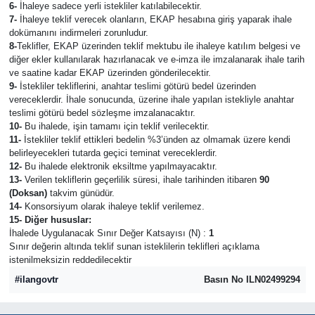
6-
İhaleye sadece yerli istekliler katılabilecektir.
7-
İhaleye teklif verecek olanların, EKAP hesabına giriş yaparak ihale
dokümanını indirmeleri zorunludur.
8-
Teklifler, EKAP üzerinden teklif mektubu ile ihaleye katılım belgesi ve
diğer ekler kullanılarak hazırlanacak ve e-imza ile imzalanarak ihale tarih
ve saatine kadar EKAP üzerinden gönderilecektir.
9-
İstekliler tekliflerini, anahtar teslimi götürü bedel üzerinden
vereceklerdir. İhale sonucunda, üzerine ihale yapılan istekliyle anahtar
teslimi götürü bedel sözleşme imzalanacaktır.
10-
Bu ihalede, işin tamamı için teklif verilecektir.
11-
İstekliler teklif ettikleri bedelin %3’ünden az olmamak üzere kendi
belirleyecekleri tutarda geçici teminat vereceklerdir.
12-
Bu ihalede elektronik eksiltme yapılmayacaktır.
13-
Verilen tekliflerin geçerlilik süresi, ihale tarihinden itibaren
90
(Doksan)
takvim günüdür.
14-
Konsorsiyum olarak ihaleye teklif verilemez.
15- Diğer hususlar:
İhalede Uygulanacak Sınır Değer Katsayısı (N) :
1
Sınır değerin altında teklif sunan isteklilerin teklifleri açıklama
istenilmeksizin reddedilecektir
#ilangovtr
Basın No ILN02499294