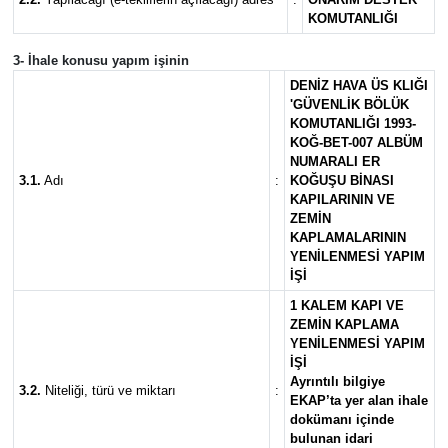
KOMUTANLIĞI
3- İhale konusu yapım işinin
DENİZ HAVA ÜS KLIĞI
'GÜVENLİK BÖLÜK
KOMUTANLIĞI 1993-
KOĞ-BET-007 ALBÜM
NUMARALI ER
3.1.
Adı
:
KOĞUŞU BİNASI
KAPILARININ VE
ZEMİN
KAPLAMALARININ
YENİLENMESİ YAPIM
İŞİ
1 KALEM KAPI VE
ZEMİN KAPLAMA
YENİLENMESİ YAPIM
İŞİ
Ayrıntılı bilgiye
3.2.
Niteliği, türü ve miktarı
:
EKAP’ta yer alan ihale
dokümanı içinde
bulunan idari