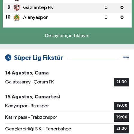
9
Gaziantep FK
0
0
10
Alanyaspor
0
0
Detaylar için tıklayın
Süper Lig Fikstür
14 Ağustos, Cuma
Galatasaray - Çorum FK
21:30
15 Ağustos, Cumartesi
Konyaspor - Rizespor
19:00
Kasımpaşa - Trabzonspor
19:00
Gençlerbirliği S.K. - Fenerbahçe
21:30