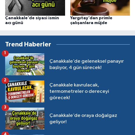
Çanakkale’de siyasi ismin
Yargıtay’dan primle
acı günü
çalışanlara müjde
Trend Haberler
1
Çanakkale’de geleneksel panayır
başlıyor, 4 gün sürecek!
2
Çanakkale kavrulacak,
termometreler o dereceyi
görecek!
3
Çanakkale’de oraya doğalgaz
geliyor!
4