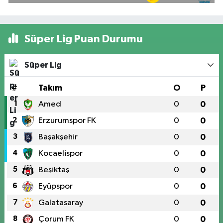
Süper Lig Puan Durumu
Süper Lig
#
Takım
O
P
1
Amed
0
0
2
Erzurumspor FK
0
0
3
Başakşehir
0
0
4
Kocaelispor
0
0
5
Beşiktaş
0
0
6
Eyüpspor
0
0
7
Galatasaray
0
0
8
Çorum FK
0
0