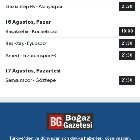
Gaziantep FK - Alanyaspor
21:30
16 Ağustos, Pazar
Başakşehir - Kocaelispor
19:00
Beşiktaş - Eyüpspor
21:30
Amed - Erzurumspor FK
21:30
17 Ağustos, Pazartesi
Samsunspor - Göztepe
21:30
Türkiye'den ve dünyadan son dakika haberleri, köşe yazıları,