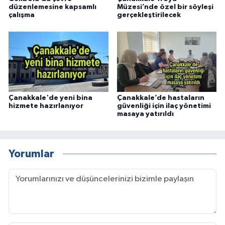
düzenlemesine kapsamlı
Müzesi’nde özel bir söyleşi
çalışma
gerçekleştirilecek
Çanakkale'de yeni bina
Çanakkale’de hastaların
hizmete hazırlanıyor
güvenliği için ilaç yönetimi
masaya yatırıldı
Yorumlar