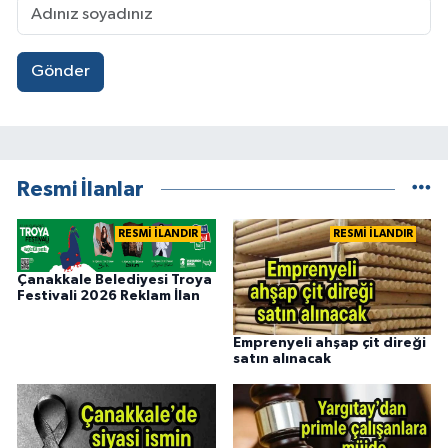
Gönder
Resmi İlanlar
RESMİ İLANDIR
RESMİ İLANDIR
Çanakkale Belediyesi Troya
Festivali 2026 Reklam İlan
Emprenyeli ahşap çit direği
satın alınacak