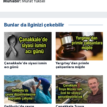
Muhabir:
Murat Yüksel
Bunlar da ilginizi çekebilir
Çanakkale’de siyasi ismin
Yargıtay’dan primle
acı günü
çalışanlara müjde
Gelibolu’da çevre
Çanakkale Troya