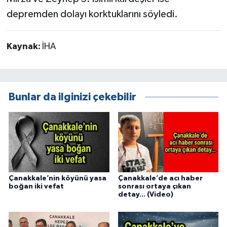
depremden dolayı korktuklarını söyledi.
Kaynak:
İHA
Bunlar da ilginizi çekebilir
Çanakkale’nin köyünü yasa
Çanakkale’de acı haber
boğan iki vefat
sonrası ortaya çıkan
detay... (Video)