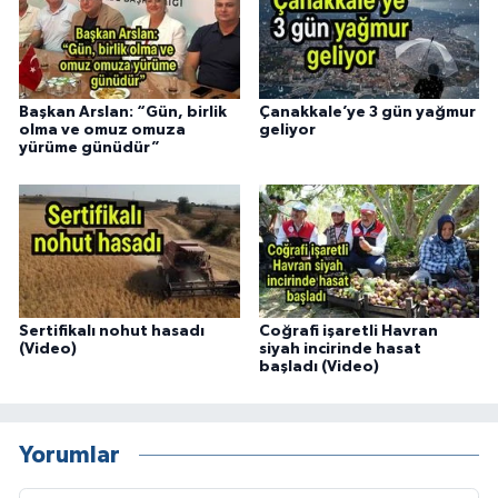
Başkan Arslan: “Gün, birlik
Çanakkale’ye 3 gün yağmur
olma ve omuz omuza
geliyor
yürüme günüdür”
Sertifikalı nohut hasadı
Coğrafi işaretli Havran
(Video)
siyah incirinde hasat
başladı (Video)
Yorumlar