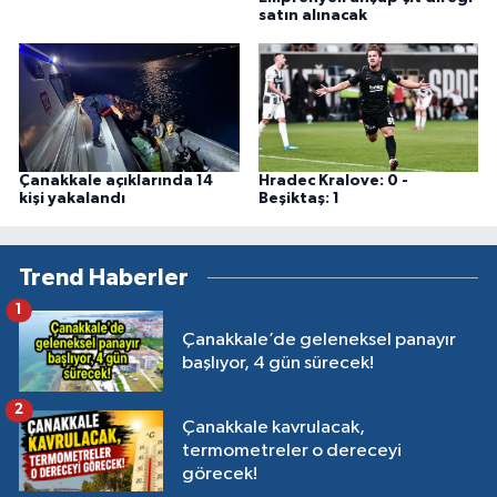
satın alınacak
Çanakkale açıklarında 14
Hradec Kralove: 0 -
kişi yakalandı
Beşiktaş: 1
Trend Haberler
1
Çanakkale’de geleneksel panayır
başlıyor, 4 gün sürecek!
2
Çanakkale kavrulacak,
termometreler o dereceyi
görecek!