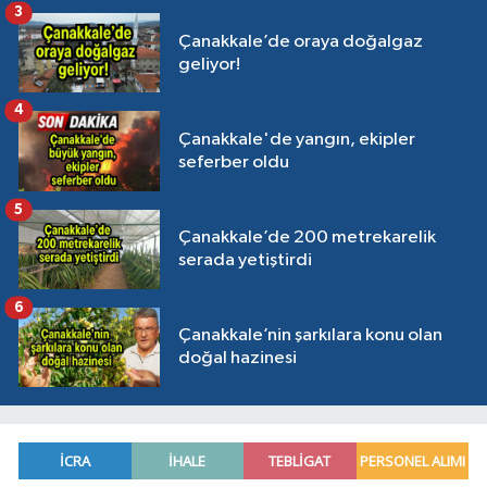
3
Çanakkale’de oraya doğalgaz
geliyor!
4
Çanakkale'de yangın, ekipler
seferber oldu
5
Çanakkale’de 200 metrekarelik
serada yetiştirdi
6
Çanakkale’nin şarkılara konu olan
doğal hazinesi