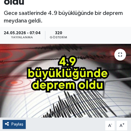
oldu
Gece saatlerinde 4.9 büyüklüğünde bir deprem
meydana geldi.
24.05.2026 - 07:04
320
YAYINLANMA
GÖSTERIM
Paylaş
-
+
A
A